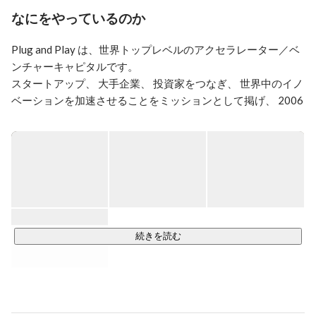
トアップ投資、初号ファンド設立などに関わり、日本の
なにをやっているのか
オープンイノベーション推進に尽力。一般社団法人日本
オープンイノベーション研究会の理事を兼務。コロンビ
Plug and Play は、世界トップレベルのアクセラレーター／ベ
ア大学MBA修了。
ンチャーキャピタルです。

スタートアップ、 大手企業、 投資家をつなぎ、 世界中のイノ
ベーションを加速させることをミッションとして掲げ、 2006
年にシリコンバレーで創業しました。

現在、 世界40拠点以上に展開しており、ベンチャーキャピタ
ル投資やアクセラレータープログラムの提供を通して、スタ
ートアップの事業成長支援や大手企業のイノベーション支援
を行っています。

Plug and Play Japan は日本支社として2017年に設立されまし
続きを読む
た。

大手企業と国内外のスタートアップをつなぐことで、日本に
世界有数のイノベーション・エコシステムを構築することを
目指しています。
