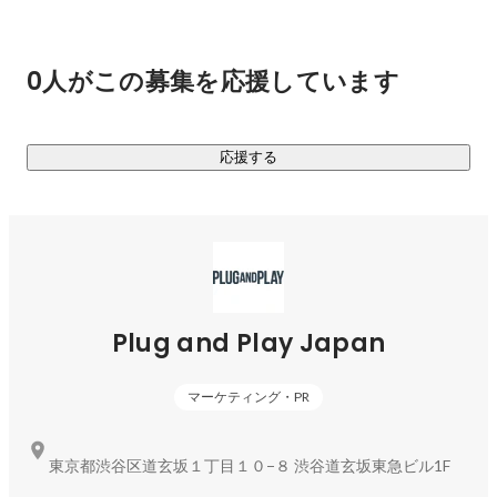
＜Plug and Play Japan の強み＞

■コンソーシアム型プログラムの提供

0人がこの募集を応援しています
業界の垣根を超え、複数の大手企業とスタートアップとのマ
ッチング支援を実施。ワークショップやメンタリングセッシ
ョンなど、企業パートナーとスタートアップのニーズに合わ
応援する
せて幅広くプログラムを提供しています。

■グローバルネットワークを活かしたアクセラレータープログ
ラムの提供

Plug and Playのプラットフォームには、世界40拠点以上から
530社以上の企業パートナーが参画しており、2021年単体で
2,500社以上のスタートアップを支援しています。

Plug and Play Japan
Plug and Play Japanのプログラムにおいても、現在50社以上
のリーディングカンパニーがパートナーとして参画してお
マーケティング・PR
り、これまでに合計750社以上の国内外スタートアップを支
援してきました。海外スタートアップの採択比率は約50%
で、これまでに海外32カ国、360社以上におよびます。海外
東京都渋谷区道玄坂１丁目１０−８ 渋谷道玄坂東急ビル1F
スタートアップや大手企業との幅広いグローバル・ネットワ