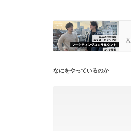
広
グ
宮
なにをやっているのか