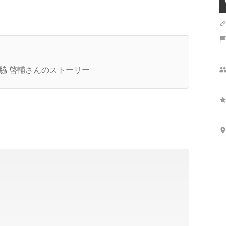
さらに表示
告運用担当のネクストキャリアに「マーケティン
コンサルタント」という提案
脇 啓輔さんのストーリー