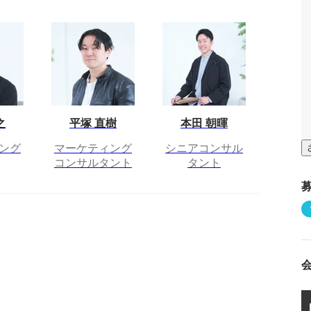
之
平塚 直樹
本田 朝暉
ング
マーケティング
シニアコンサル
コンサルタント
タント