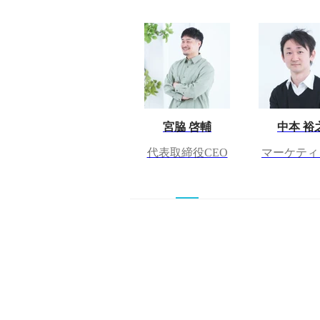
宮脇 啓輔
中本 裕
代表取締役CEO
マーケティ