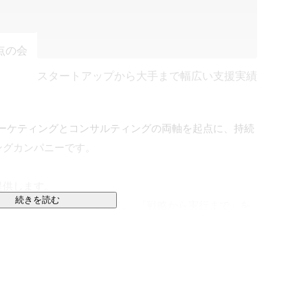
点の会
スタートアップから大手まで幅広い支援実績
、マーケティングとコンサルティングの両軸を起点に、持続
グカンパニーです。

供します。

続きを読む
ロセスまでの全領域を網羅し、「戦略から実行まで」を
ルが特徴です。

がら貴社が抱えるマーケティング領域の課題を整理し、
に合わせたマーケティング支援を大切にしています。
