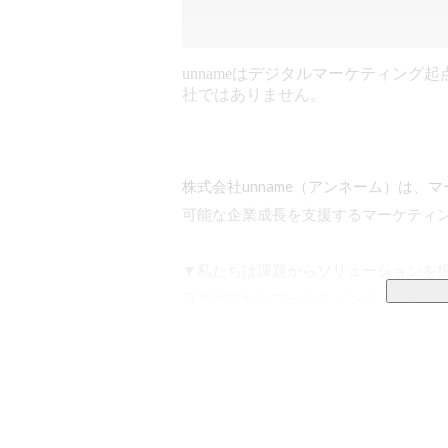
unnameはデジタルマーケティング起
社ではありません。
株式会社unname（アンネーム）は
可能な企業成長を支援するマーケティン
▼私たちは課題からソリューションを提
事業戦略からマーケティング・営業プ
理念に事業成長に向けて伴走するスタイ
短期目線だけでなく、中長期を見据な
ぞれぞれの企業の課題とフェーズと課題
▼事業内容
