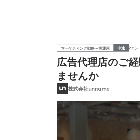
中途
2エン
マーケティング戦略～実運用
広告代理店のご経
ませんか
株式会社unname