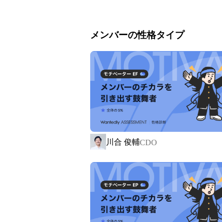
CULUMUは、こうした“見えない障壁”
多様な人々が自分らしく可能性を発揮で
メンバーの性格タイプ
デザインの力で実現したいと考えていま
私たちは、多面的な視点で問題を捉え、
あらゆる立場の人の声に耳を傾けること
誰かの経験を、もうひとりの未来へとつ
そして、それぞれの違いが“制約”ではな
ともに描いていくことが、CULUMUの
川合 俊輔
CDO
なぜやるのか
企業、NPO、そして3つの事業
（STYZ/Tech、Syncable、CULUM