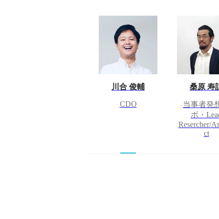
川合 俊輔
桑原 寿
CDO
当事者発
ボ・Lea
Resercher/Ar
ct