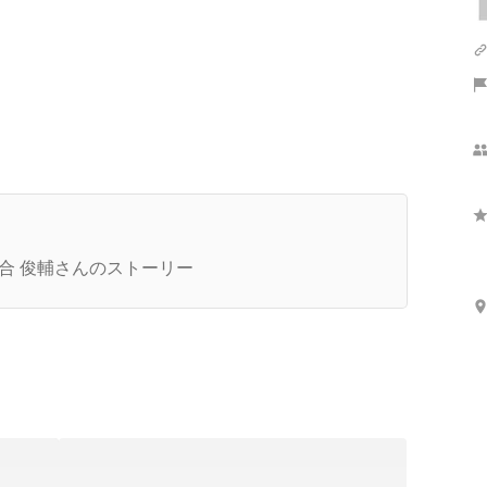
さらに表示
CDOインタビュー】デザインスタジオ立ち上げ
経緯。なぜインクルーシブデザインなのか。
合 俊輔さんのストーリー