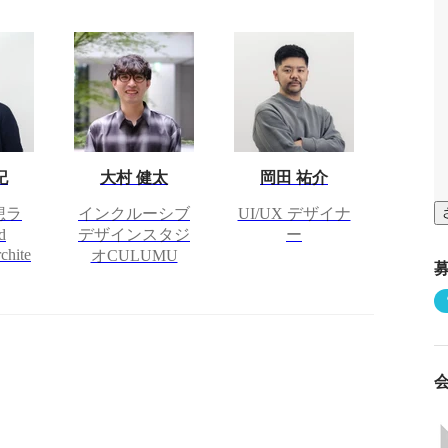
記
大村 健太
岡田 祐介
想ラ
インクルーシブ
UI/UX デザイナ
d
デザインスタジ
ー
chite
オCULUMU