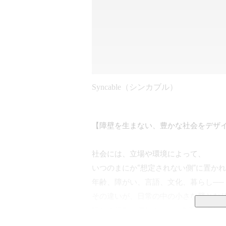
Syncable（シンカブル）
【障壁を生まない、豊かな社会をデザイ
社会には、立場や環境によって、

いつのまにか“想定されない側”に置かれ
年齢、障がい、言語、文化、暮らし──

その違いが、日常の中の小さな壁となり
誰かの行動や選択をそっと制限してしま