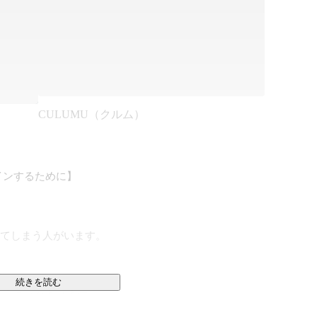
CULUMU（クルム）
ンするために】

てしまう人がいます。

、

続きを読む
うことがあります。
