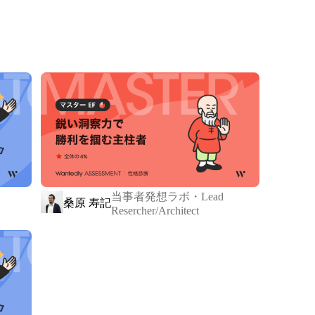
に光を当て、

きる社会を

す。



から始めます。

なぐために。

く“価値”に変わる社会を

使命です。
当事者発想ラボ・Lead
桑原 寿記
Resercher/Architect
役職、部署に関係なく、全てのSTYZメンバ
U）が連携
ーがミッションの実現に本気で向き合いま