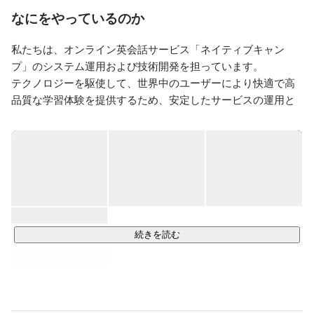
ださい！
なにをやっているのか
私たちは、オンライン英会話サービス「ネイティブキャン
プ」のシステム運用および技術開発を担っています。

テクノロジーを駆使して、世界中のユーザーにより快適で高
品質な学習体験を提供するため、安定したサービスの運用と
継続的な機能改善を行っています。

ネイティブキャンプは、アジアにおいて最も成長しているオ
ンライン英会話サービスのひとつであり、個人向け・法人向
け・教育機関向けに、オンラインで英会話レッスンを手頃な
価格で提供しています。

世界各地に拠点を持ち、アジア・ヨーロッパ・北米地域にお
いてサービスを展開するなど、その規模は急速に拡大してい
続きを読む
ます。

当社は、このグローバルな展開を技術面から支える中核拠点
としての役割を担い、日々進化を続けています。