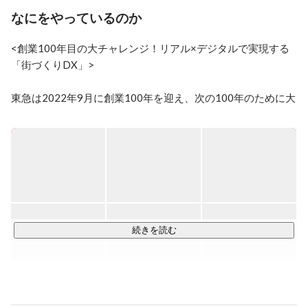
を統括しながらデジタル内製化組織の立ち上げを実行
なにをやっているのか
し、2019年から日産のコネクテッドカーSW＆UX開発を
統括。 2021年４月に、デジタルをフル活用したまちづ
<創業100年目の大チャレンジ！リアル×デジタルで実現する
くりの実現を目指し東急に入社、7月より現職。
「街づくりDX」>

東急は2022年9月に創業100年を迎え、次の100年のために大
きなチャレンジをしております。

東急ユーザーの日常生活を変える「デジタルプラットフォー
ム」の構築を目指して、IT業界全般に広く人材募集をはじめ
ています。

東急はこれまで、鉄道を中心に住み良い街づくりを推進して
まいりました。東急線の年間利用者は10億人※1 を超え、鉄
道・ホテル・百貨店・スーパー・カード・電力小売りと、沿
続きを読む
線住民の生活に密着したサービスを広い範囲で提供していま
す。

※1 2023年度の見込です。
