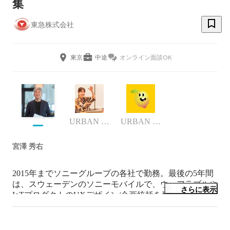
集
東急株式会社
東京
中途
オンライン面談OK
URBAN HACKS
URBAN HACKS
宮澤 秀右
2015年までソニーグループの各社で勤務。最後の5年間
は、スウェーデンのソニーモバイルで、ウェアラブルや
さらに表示
IoTプロダクトのUXデザイン/企画統括を務める。その
後日本に帰国。IoT化による自動車業界の革新を予想
し、その年に日産自動車に入社。 2016年から、ルノー
日産アライアンスのコネクテッドカーサービスデザイン