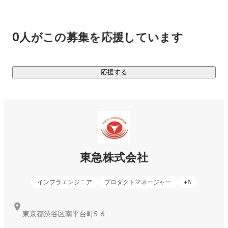
デジタル化についても、2022年度時点で約130社の連結子会
社を超えるグループ会社が、自らのサービス価値向上を目的
に、独自の展開をしてきました。しかし、東急ユーザーのよ
0人がこの募集を応援しています
り快適なライフスタイルの実現へ向け、統一したデジタルプ
ラットフォームの構築を目指し、「デジタルプラットフォー
ム準備プロジェクト」を設置。

応援する
本プロジェクトは、2021年7月に本格始動したばかりの特別
チームです。東急は鉄道会社のイメージが強いかもしれませ
んが、実業家・渋沢栄一翁が設立した田園都市株式会社を源
流に持つ、田園調布を開発した街づくりの会社です。東急が
作り上げてきた街に住む人々とのリアルな接点を活用し、デ
ジタル技術を活用して東急ユーザーの利便性を向上させるデ
東急株式会社
ジタルプラットフォームの開発をしていきます。

インフラエンジニア
プロダクトマネージャー
+
8
東京都渋谷区南平台町5-6
東急が手掛ける今回の「デジタルプラットフォーム」構築の