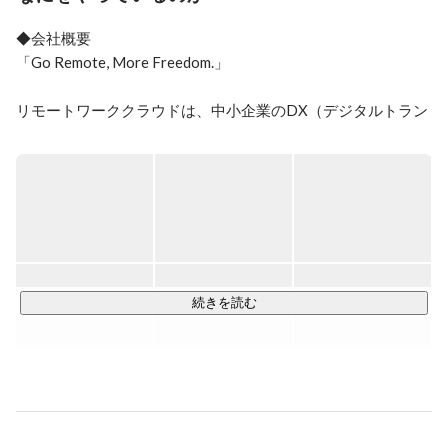
◆会社概要

「Go Remote, More Freedom.」

リモートワーククラウドは、中小企業のDX（デジタルトラン
スフォーメーション）の導入支援をしている会社です。当社
は、コンサルティング業務からDX化における要件定義、海外
のハイレベルなエンジニアによる開発、そして専門家からの
アドバイスなどDXに関するお困りごとを一気通貫で支援して
います。

企業HP：
https://remote-work-cloud.com/
◆事業内容

続きを読む
① Remote Work Cloud

リモート環境に最適化された タレントマネジメントシステム
の開発。人の才能を可視化し、無駄な作業をシステムが処理
https://remote-work-cloud.com/remoteworkcloud/