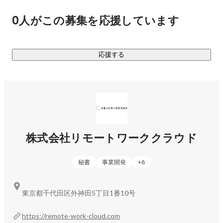
② Smart DX

0人がこの募集を応援しています
海外の優秀なエンジニアたちと連携し、品質とコストを両立
させた、ウォーターフォール開発を行なっています。（Web
応援する
https://remote-work-cloud.com/smartdx/
③ Smart PoC

ビジネスシードの概念検証サービスです。Googleのデザイン
スプリントをベースに、プロトタイプ作成からユーザインタ
https://ds.remote-work-cloud.com/
株式会社リモートワーククラウド
秘書
事業開発
+
8
東京都千代田区外神田5丁目1番10号
https://remote-work-cloud.com