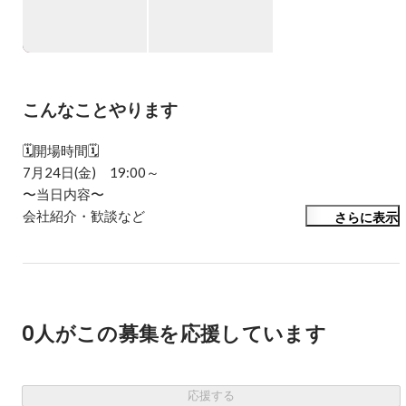
ち寄ってみてください。

最高の週末をここからスタートしましょう！
こんなことやります
🗓️開場時間🗓️

7月24日(金)　19:00～

〜当日内容〜

会社紹介・歓談など

さらに表示
何時にいらしていただいても構いません！ぜひお気軽にご参
加ください！

20:00〜：Bar Time！ そのまま残って社員と語るのも大歓
迎！カラオケ歌いたい放題🎙️♫（任意参加）

0人がこの募集を応援しています
📍会場📍

https://share.google/RpfsD7dZly7i090Zg
応援する