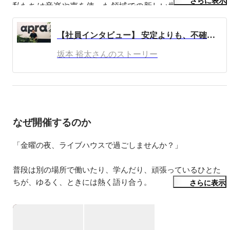
さらに表示
私たちは音楽や声を使った領域での新しい世界観づくりに
チャレンジし、市場創造に取り組んでいるベンチャー企業
です。
【社員インタビュー】 安定よりも、不確実な選択にワクワクした。
坂本 裕太さんのストーリー
なぜ開催するのか
「金曜の夜、ライブハウスで過ごしませんか？」

普段は別の場所で働いたり、学んだり、頑張っているひとた
ちが、ゆるく、ときには熱く語り合う。

さらに表示
同僚や友だちを誘っての参加も大歓迎です。

私たちの会社紹介も少しさせていただきますが、

世代を問わず、フラットな情報交換の場として、ふらっと立