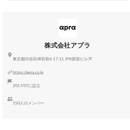
※渋谷駅から徒歩10分ほど

👜持ち物👜

特になし

💰️参加費💰️

無料

株式会社アプラ
※20:00以降はドリンクや食べ物など有料になります。(チャー
ジ 1,000円+1ドリンク制)

東京都渋谷区神宮前6-17-11 JPR原宿ビル7F
👕服装👕

https://apra.co.jp
私服

※スーツでお越しいただいても問題ございません！

2017/07に設立
ラフなイベントなので、お好きな格好でお越しください！

150人のメンバー
🙅‍♂️注意事項🙅‍♂️

・他の参加者のご迷惑となるような一方的な営業・勧誘行為
はご遠慮ください

・みなさんがつながる場ですので、他者を尊重しオープンマ