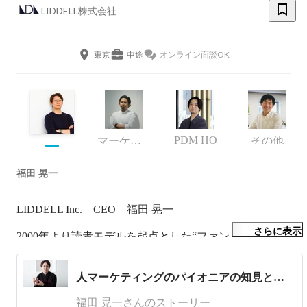
LIDDELL株式会社
東京
中途
オンライン面談OK
PDM HQ
マーケティング
その他
福田 晃一
LIDDELL Inc.    CEO    福田 晃一

さらに表示
2000年より読者モデルを起点とした“ファン・コミュニテ
ィマーケティング”に取り組み、この分野の先駆者として
事業を開始しました。

人マーケティングのパイオニアの知見と強みを活かしたサービスで、企業と個人が対等に取引できる社会を目指す LIDDELL株式会社 代表取締役CEO 福田晃一インタビュー（第二回）
芸能プロダクションと広告マーケティングを融合させたハ
イブリッド企業「ツインプラネット」を創業し、多くの人
福田 晃一さんのストーリー