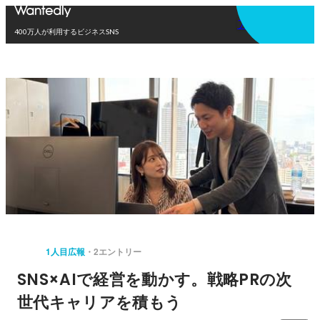
アプリを使う
400万人が利用するビジネスSNS
1人目広報
2エントリー
SNS×AIで経営を動かす。戦略PRの次
世代キャリアを積もう