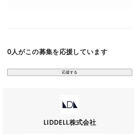
義、人材育成の考え方そのものを「AIを前提に」大きく書
ィングプラットフォームを運用しており、パーソナル・ドリ
き換えていきます。

ブン・マーケティング（人を基軸にしたマーケティング）を
礎に、企業と個人が公平に取引できる社会を目指し経済活性
化に寄与しています。

著書に『買う理由は雰囲気が9割』（2017年）、『影響力
を数値化 ヒットを生み出す［共感マーケティング］のす
すめ』（2018年）など。

私たちのクライアントは、TOYOTA・ポケモン・資生堂・ユ
独自の感性と論理を融合させた視点は、次代のマーケティ
ニクロ・Amazon・Netflix・味の素・P&G・伊藤忠商事・
0人がこの募集を応援しています
ングを考える上で多くの示唆を与えています。

KDDIなど、日本を代表するエンタープライズ企業が大多数を
占めています。

応援する
最近では「大阪・関西万博」のPRプロモーションを担当し、
万博への関心を高め、来場を促進するための機運情勢にも貢
献いたしました。

あらゆるプロジェクトの中心にあるのは、“人を動かす感情”を
どうデザインするか？

SNSやAIを活用しながら、「共感資産」「ファン関係性」を
LIDDELL株式会社
基点に社会を変える挑戦をしています。
