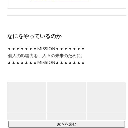
気タレントやアーティストをプロデュース。数々のヒット
商品や話題のイベントを手がけ、時代のトレンドを牽引し
てきました。

2014年、インフルエンサーという存在がまだ一般化してい
ない黎明期に、LIDDELL株式会社を設立。

なにをやっているのか
インフルエンサーマーケティングのパイオニアとして、
SNS・コミュニティ・AIを基盤とした新たなマーケティン
グのかたちを提示。5万人を超えるインフルエンサーと
▼▼▼▼▼▼▼MISSION▼▼▼▼▼▼▼

7,000社の企業が登録する自社プラットフォーム
 個人の影響力を、人々の未来のために。 

「INFLUFECT（インフルフェクト）」を中心に、“個人の
▲▲▲▲▲▲▲MISSION▲▲▲▲▲▲▲

影響力”を活用した価値創造を推進しています。

LIDDELL / リデル  / 
https://liddell.tokyo/
生成AIの躍進により、マーケティングは「誰が言うか」が
問われる時代へと進化している中、LIDDELLのビジョン
は、そうした“人間の力”を社会に活かすことにあります。

SNS・インフルエンサー、ファン・コミュニティ、AI・
Web3（メタバース、DAO）———

そして、働く環境に関しては、

時代の最前線で総合マーケティング支援を展開している会社
「人を前提とした業務設計の終焉」そして、「AIを前提と
です。

した業務のはじまり」

と考えており、

企業の根本的な仕事の再定義として、業務設計、雇用定
現在、7,000社の企業と50,000人の個人が取引するマーケテ
続きを読む