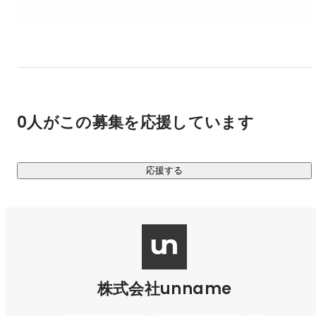
▼事業内容

BtoB企業特化のマーケティング支援

・事業成長のための課題解決

・リード獲得からLTV最大化まで

・プロジェクトマネジメント

・プロダクト開発

0人がこの募集を応援しています
WEBサイト：
https://unname.co.jp/btob-marketing
実績：
https://unname.co.jp/btob-marketing/knowledge-
応援する
blog/category/casestudy
株式会社unname