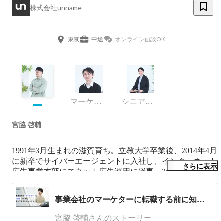
株式会社unname
東京
中途
オンライン面談OK
マーケティング
シニアコンサルタント
宮脇 啓輔
1991年3月生まれの滋賀育ち。立教大学卒業後、2014年4月
に新卒でサイバーエージェントに入社し、インターネット
さらに表示
広告事業本部にてネット広告運用に従事。3年勤務後、
2017年5月に誰でも無料でネットショップを作れる
「BASE」を運営するBASE株式会社に入社。APP・WEB
事業会社のマーケターに転職する前に知っておきたかったこと
と幅広くマーケティングを担当する。2018年4月に友人の
紹介にて株式会社ペイミーにCMOとして参画。BtoBマー
宮脇 啓輔さんのストーリー