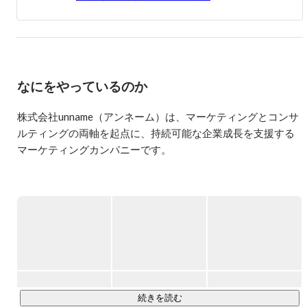
ケの立ち上げから、ビジネスチーム全体のマネジメントま
で行う。2018年10月より本格的にフリーランスとして複数
社でマーケティング支援を行う。

2019年4月1日、株式会社unname創業。同社代表取締役とし
て事業の立ち上げと、現場でのマーケティング支援の両輪
なにをやっているのか
を担う。

−−−−−−−−−−−−−−−−−−−−−−−−−−−−−−−−−−−−

株式会社unname（アンネーム）は、マーケティングとコンサ
■株式会社unnameについて

ルティングの両軸を起点に、持続可能な企業成長を支援する
https://unname.co.jp/

マーケティングカンパニーです。

■note

https://note.com/keisuke36/

▼私たちは課題からソリューションを提供します。

−−−−−−−−−−−−−−−−−−−−−−−−−−−−−−−−−−−−
事業戦略からマーケティング・営業プロセスまでの全領域を
網羅し、「戦略から実行まで」を理念に事業成長に向けて伴
走するスタイルが特徴です。

短期目線だけでなく、中長期を見据ながら貴社が抱えるマー
ケティング領域の課題を整理し、ぞれぞれの企業の課題とフ
ェーズと課題に合わせたマーケティング支援を大切にしてい
ます。

続きを読む