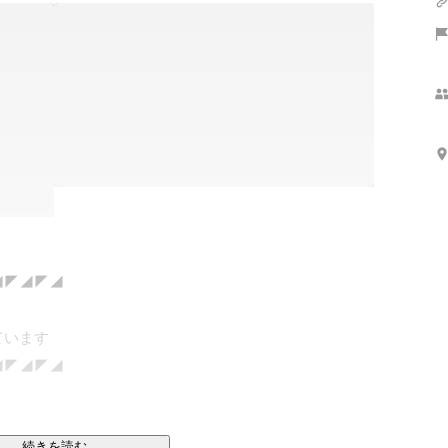
◤◢◤◢

います

◤◢◤◢

続きを読む