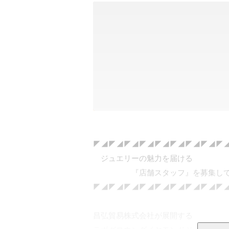
◤◢◤◢◤◢◤◢◤◢◤◢◤◢◤◢◤◢
　ジュエリーの魅力を届ける

　　　　　『店舗スタッフ』を募集して
◤◢◤◢◤◢◤◢◤◢◤◢◤◢◤◢◤◢
昌弘貿易株式会社が展開する
