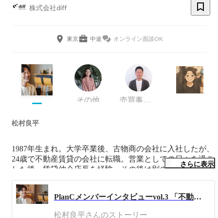
株式会社diff
東京
中途
オンライン面談OK
その他
売買事業部
松村良平
1987年生まれ。大学卒業後、古物商の会社に入社したが、
24歳で不動産賃貸の会社に転職。営業としての日々を過ご
さらに表示
した後、賃貸仲介店長を経験。その後は別の会社で管理業
務の立上げ、一棟専門の収益不動産の売買仲介などの経験
を積んだ。

PlanCメンバーインタビューvol.3 「不動産業を長く続けてきた僕のネクストステップはここしかないと思った」
数多の物件に触れてきた中で、「どうせ不動産業を続ける
松村良平さんのストーリー