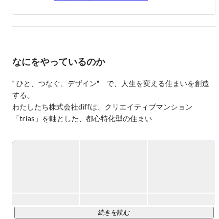
なら、好きなデザイナーズ物件を扱いたい」という思いの
もと、2019年に株式会社Plan Cにジョイン。現在は用地仕
入れ・売却業務・リーシングのマネジメントを行いなが
ら、自身も不動産投資家になるべく、Plan Cで勉強中。
なにをやっているのか
" ひと、つなぐ、デザイン"　で、人生を変える住まいを創造
する。

わたしたち株式会社diffは、クリエイティブマンション
「trias」を軸とした、都心特化型の住まい

を提供する不動産デベロッパーです。

「人生を変える住まい」の創造、そして「活気や喜びに溢れ
るまちに」というビジョンを掲げ、

2024年時点で都内23区に約100棟以上のtriasを生み出してき
ました。

当社のデザイン力を活かし、現在ではホテル事業やコリビン
グ、都市開発など、多岐にわたる開発を進めています。

◼️事業内容

続きを読む