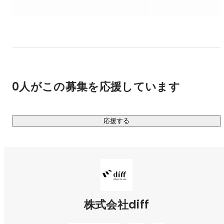
・不動産開発

・デザインプランニング・設計・施工

・不動産の売買・売買仲介

・不動産運用用のコンサルティング

・不動産管理運営

・不動産賃貸仲介

具体的には、

0人がこの募集を応援しています
▷▷▷企画・開発：

住まいの美しさと機能性を両立させた住空間を創造し、居住
者のライフスタイルをサポート。

応援する
・コミュニティ形成の促進：

住まいを「第二のリビング」として、住民同士の交流や学び
の場を提供。

▷▷▷不動産管理・プロモーション：

住居の質の高さを維持しつつ、入居者が快適に暮らせるサポ
ート体制を整備。

株式会社diff
triasは、デザインだけでなく、住民同士がつながることで、
住む人々の人生にポジティブな影響を与えることを目指して