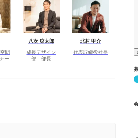
八次 涼太郎
北村 甲介
 空間
成長デザイン
代表取締役社長
ナー
部 部長
員総会が開催されました！