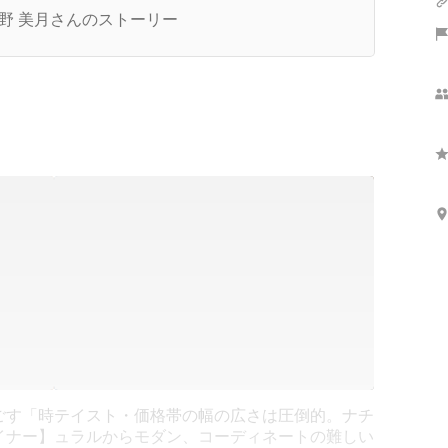
野 美月さんのストーリー
ごす「時
テイスト・価格帯の幅の広さは圧倒的。ナチ
イナー】
ュラルからモダン、コーディネートの難しい