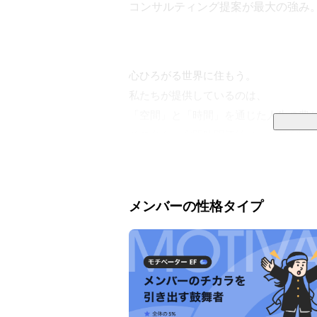
コンサルティング提案が最大の強み
心ひろがる世界に住もう。

私たちが提供しているのは、

「空間」と「時間」を通じた人生の豊か
その名も、空間時間価値（＝その空間で
ただ単に家具を売るのではなく、

「この空間にいると、自然と笑顔になれ
メンバーの性格タイプ
「なんだか、新しい自分に出会えた気が
そんな感覚をお客様に届ける仕事です。
事業は大きく分けて4つ

店舗事業（全国40店舗超）

地方創生事業（百貨店再生・地域産品支