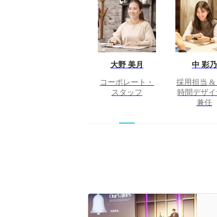
大野 美月
中 彩乃
コーポレート・
採用担当 &
スタッフ
時間デザイ
兼任
社