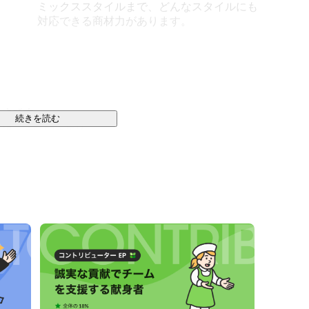
。
ミックススタイルまで、どんなスタイルにも
対応できる商材力があります。
さです。

続きを読む
過ごす時間の価値）。

る」

する」



援等）
