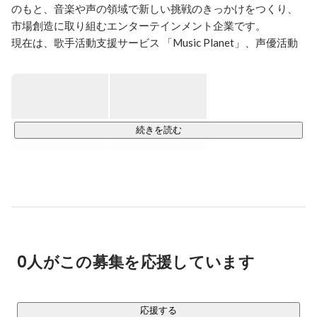
のもと、音楽や声の領域で新しい挑戦のきっかけをつくり、
市場創造に取り組むエンターテインメント企業です。

現在は、歌手活動支援サービス 「Music Planet」、声優活動
支援サービス 「Voice Planet」 を主軸事業として展開してい
ます。

■ Music Planet / Voice Planet

「生涯を通して歌手・声優活動を楽しみたい」

続きを読む
「自分のオリジナル曲や作品を形に残したい」

「共通の趣味を持つ仲間と出会いたい」

こうした想いがあっても、活動を始めるには環境や機会のハ
ードルがあり、プロ志向・趣味志向を問わず“やってみた
い“を実行に移せない方が多くいます。

Music Planet / Voice Planetは、歌手活動や声優活動を始める
ための環境やツール、そして継続的な活動の機会を提供し、
0人がこの募集を応援しています
一人ひとりの自己表現や活動をサポートするサービスです。

■ アプラのビジョン

応援する
アプラは
