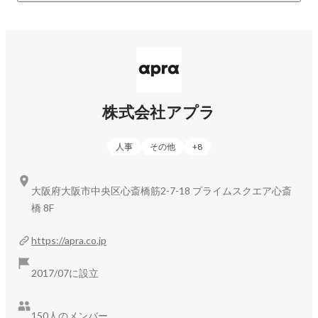
「比較から解放され、誰もが自分らしく生きられる社会を創
る」

というビジョンを掲げています。

音楽や声の活動は、年齢や経験に関わらず、誰もが自分の想
いや個性を表現できるものです。

私たちは事業を通じて、プロを目指すかどうかに関わらず、
株式会社アプラ
それぞれが自分らしい形で歌や声の活動を楽しみ、その活動
を続けていける環境を広げていきたいと考えています。

人事
その他
+
8
■ アプラのこれから

Music Planet / Voice Planetは、新しい発想から生まれたプロ
大阪府大阪市中央区心斎橋筋2-7-18 プライムスクエア心斎
ジェクトとしてマーケットを開拓してきました。

橋 8F
アプラは2017年の創業以来、拠点や組織を拡大しながら成長
を続けています。

https://apra.co.jp
ライブハウスやスタジオも保有し、歌手活動や声優活動を楽
しむための設備や企画も提供しています。

2017/07に設立
今後はテクノロジーの活用領域にも踏み込み、

音楽・声優領域における新たな世界観の確立に向けて、事業
150人のメンバー