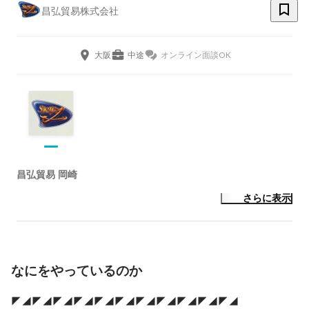
昌弘貿易株式会社
大阪
中途
オンライン面談OK
昌弘貿易 岡崎
さらに表示
なにをやっているのか
◤◢◤◢◤◢◤◢◤◢◤◢◤◢◤◢◤◢◤◢◤◢
