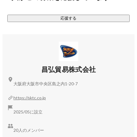
その想いから生まれたブランドです。

応援する
店舗はブランドの世界観を伝える重要な場所です。

そして同時に売上と顧客体験の両方をつくる場所でもありま
す。

その中心となり、店舗を成長させていくのが店舗責任者で
す。

◇━━━━━━━━━━━━━━━━◇

昌弘貿易株式会社
📌 この仕事、どんなことをするの？

◇━━━━━━━━━━━━━━━━◇

大阪府大阪市中央区島之内1-20-7
店舗責任者は、店舗全体の成果に責任を持つポジションで
す。

https://sktc.co.jp
具体的には

・店舗売上の管理

2025/05に設立
・スタッフ育成とチームマネジメント

・接客品質の向上

20人のメンバー
・商品構成や在庫管理
