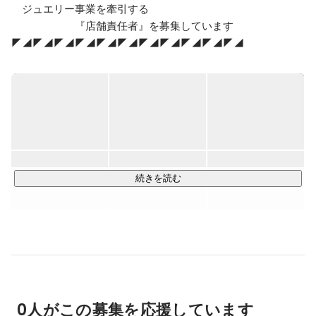
　ジュエリー事業を牽引する

　　　　　　『店舗責任者』を募集しています

◤◢◤◢◤◢◤◢◤◢◤◢◤◢◤◢◤◢◤◢◤◢

昌弘貿易株式会社が展開する

ラボグロウンダイヤモンドジュエリーブランド

ZEUDIAS（ゼウディアス）にて店舗運営を担う店舗責任者
（店長候補） を募集しています。

このポジションは、単なる店舗運営ではありません。

・売上をつくる

続きを読む
・チームを育てる

・ブランドを広げる

店舗という現場を通して事業の成果に責任を持つポジション
です。

ZEUDIASが掲げているのは「ジュエリーの民主化」

高品質なジュエリーをもっと多くの人が楽しめる存在にす
0人がこの募集を応援しています
る。
