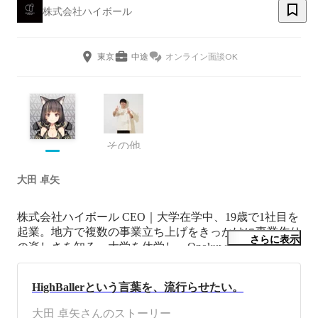
株式会社ハイボール
東京
中途
オンライン面談OK
その他
大田 卓矢
株式会社ハイボール CEO｜大学在学中、19歳で1社目を
起業。地方で複数の事業立ち上げをきっかけに事業作り
さらに表示
の楽しさを知る。大学を休学し、Onokuwa・Kinecaなど
のIT企業のインターンを経験後、フリーランスのとして
独立。半年後に株式会社ハイボールを創業。日本から世
HighBallerという言葉を、流行らせたい。
界を代表する会社を創ることが目標です。
大田 卓矢さんのストーリー