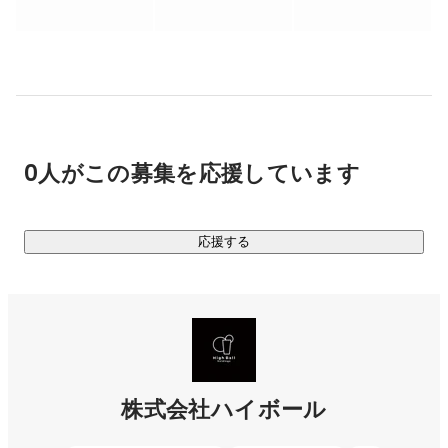
スワイプドラマはこちら

▶︎
https://swipedrama.com/ja/
▍ 02.SNSマーケティング事業

SNSを活用して、クリエイターの認知獲得から導線設計・コ
ンテンツ企画・制作・マネタイズまで、タレントの総合プロ
デュースを行う。コンテンツ制作、マーケティングに特化し
0人がこの募集を応援しています
た事業を行っています。
応援する
株式会社ハイボール