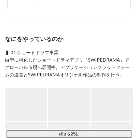
なにをやっているのか
▍ 01.ショートドラマ事業

縦型に特化したショートドラマアプリ「SWIPEDRAMA」で
グローバル市場へ展開中。アプリケーションプラットフォー
ムの運営とSWIPEDRAMAオリジナル作品の制作を行う。

SWIPEDRAMAオリジナル作品：

①「ぬらりひょんの棲む家」 主演：TKO 木下隆行

②「10000いいねのカラダ」主演：二瓶有加

③「狂育ママ・サエコ」主演 : 風吹ケイ

④「復讐パパ」主演 : ドランクドラゴン 鈴木拓

⑤ 「ザ・スラップ」主演 : 武井壮

続きを読む