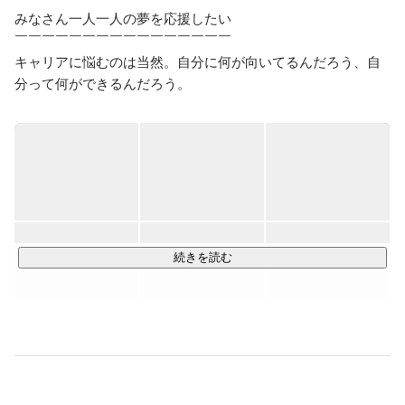
みなさん一人一人の夢を応援したい

￣￣￣￣￣￣￣￣￣￣￣￣￣￣￣￣

キャリアに悩むのは当然。自分に何が向いてるんだろう、自
分って何ができるんだろう。

みんな悩んで、悩んで、悩んで、悩んで、悩みます。

あなたらしさ、あなただからできる、そんな人生を送って欲
しいと考えています。

日本のDXを推進したい

￣￣￣￣￣￣￣￣￣￣￣

私たちは、未経験でもWebエンジニアとして活躍できる環境
を用意しています。

続きを読む
独自の教育カリキュラムで基礎から教育をし、ゆくゆくは日
本中のDXの推進に貢献できるハイレベルなエンジニアに育成
していきます。

そんなエンジニアの皆さんが活躍できるようなサポートをし
てくれる方を今回募集しています。
