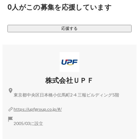
0人がこの募集を応援しています
▢具体的な事業内容

▼教育事業		

Web開発に従事できるエンジニアの育成、教育を自社内で行
応援する
っております。プログラミング未経験者でも安心して取り組
めるカリキュラム・専属の講師を用意し、技術の育成を行っ
た上でWeb開発案件にアサインします。	

▼SES事業

Web/システム開発やWeb製作を行うクライアントに対し、最
適な人材リソースの提供をしています。当社の教育カリキュ
株式会社ＵＰＦ
ラムを修了した人材を中心に若手人材を多く提供していま
す。

東京都中央区日本橋小伝馬町2-4 三報ビルディング5階
▼受託開発事業		

https://upfgroup.co.jp/#/
常にお客様とのコミュニケーションを大切にし、満足度の高
い製品を納品。お客様のご要望に合わせWebサイト制作やア
2005/03に設立
プリ開発、マーケティングなどあらゆる分野のニーズに最適
なご提案をいたします。	