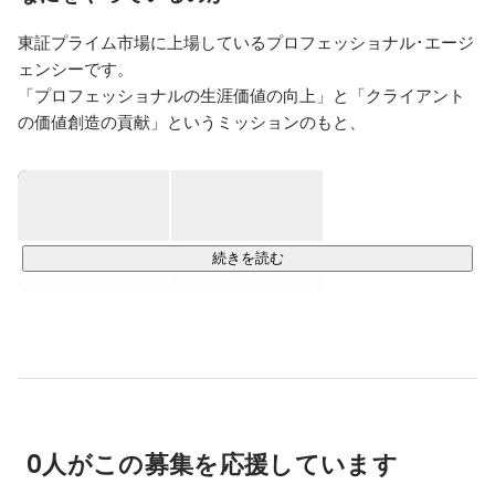
東証プライム市場に上場しているプロフェッショナル･エージ
ェンシーです。

「プロフェッショナルの生涯価値の向上」と「クライアント
の価値創造の貢献」というミッションのもと、

クリエイターをはじめとするプロフェッショナルの方々にさ
まざまな働き方をご提案しています。

映像、ゲーム、Web、広告・出版、作家など、クリエイティ
ブ領域を中心に、プロデュース（開発・請負）、エージェン
続きを読む
シー（紹介・派遣）、ライツマネジメント（知的財産の企画
開発・流通）の3つを柱に事業を展開しています。

設立以来30年以上にわたり、“プロフェッショナルのため
に”という想いは揺らぐことなく、

私たちクリーク･アンド･リバー社の理念として在り続けてい
ます。
0人がこの募集を応援しています