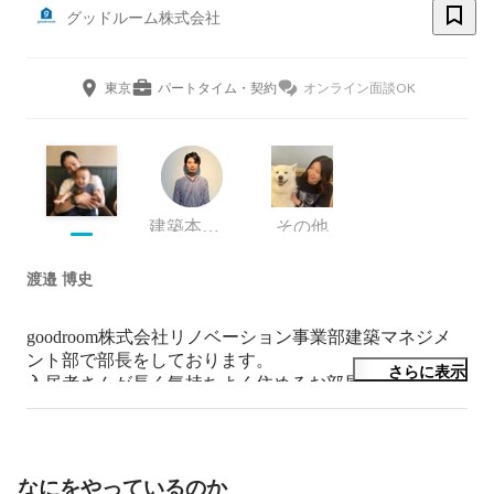
グッドルーム株式会社
東京
パートタイム・契約
オンライン面談OK
建築本部 建築マネジメント部 フィールドディレクショングループ マネージャー
その他
渡邉 博史
goodroom株式会社リノベーション事業部建築マネジメ
ント部で部長をしております。

さらに表示
入居者さんが長く気持ちよく住めるお部屋を

どこにもないふつうをつくりつづける　というミッショ
ンの元、時代に合わせた形での快適な住空間を作る為、
RV事業部のみんなと共に日々模索、奮闘しておりま
す。是非一緒に暮らしのスタンダードを世に広げていき
なにをやっているのか