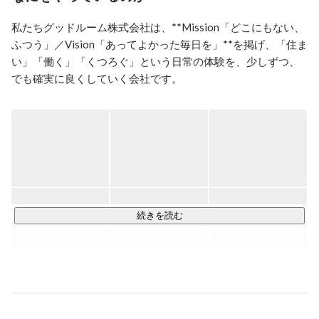
私たちグッドルーム株式会社は、**Mission「どこにもない、
ふつう」／Vision「あってよかった毎日を」**を掲げ、「住ま
い」「働く」「くつろぐ」という日常の体験を、少しずつ、
でも確実に良くしていく会社です。

世界をがらりと変えるのではなく、“今日よりちょっといい明
日”をふつうにする。

そんな静かな革命を、建物や空間、仕組みや働き方を通して
積み重ねています。

◆ リノベーション事業

∟賃貸リノベーション『TOMOS』

　築古の賃貸住宅を、無垢材や自然素材を使って“心地よい空
続きを読む
間”へ再生するリノベーションブランド。

　「どこにもない、ふつう」を住まいで体現しています。

∟オフィスリノベーション

　企業や個人の働く場を、温もりある素材とデザインで再編
集し、創造性とチームワークが育つ空間へ。

∟ライフスタイルレジデンスリノベーション
