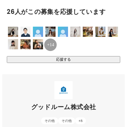
　暮らしと働くをシームレスにつなぐ空間づくりを通して、
26人がこの募集を応援しています
新しい住まい方の選択肢を提案しています。

◆ 開発・運営事業

∟コリビング型レジ『goodroom residence』

　家具家電付き・短期～中長期まで柔軟に暮らせる次世代型
+14
レジデンス。

　デザイン・居心地・コミュニティを大切にし、賃貸とホテ
応援する
ルの中間にある“新しい暮らし”を実現します。

∟シェアオフィス『good office』

　全国に拠点を展開するコワーキングスペース。

　働く時間や場所を自由に選べる“心地よいワークプレイス”を
提供しています。

∟併設カフェ『good coffee』

　地域に開かれた憩いの場として、コミュニティと文化を育
グッドルーム株式会社
む空間を運営。

∟併設サウナ『グッドサウナ』

その他
その他
+
8
　「働く」と「整う」を両立する、新しい余白時間の過ごし