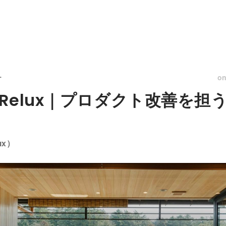
o
ー
elux｜プロダクト改善を担う
ux）