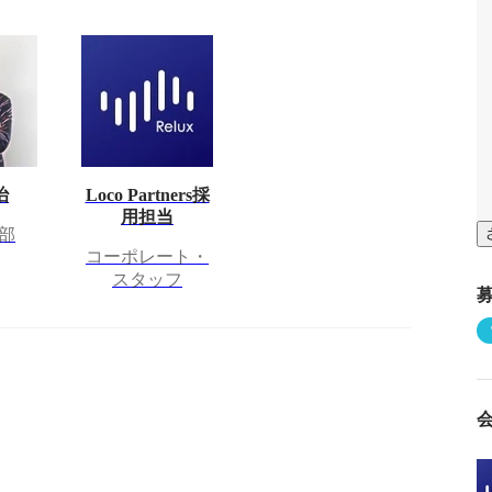
治
Loco Partners採
用担当
部
コーポレート・
スタッフ