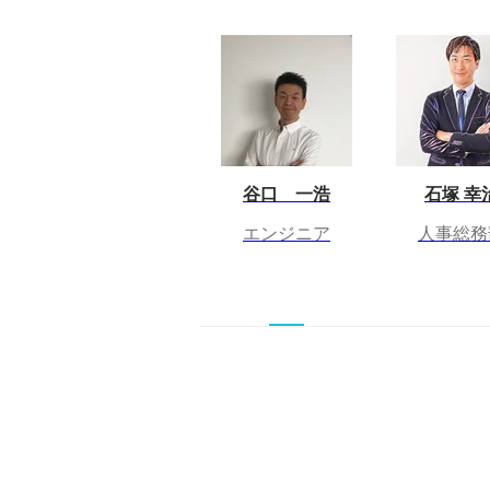
谷口 一浩
石塚 幸
エンジニア
人事総務