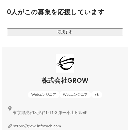
0人がこの募集を応援しています
★WEB制作・システム開発支援事業

デジタル技術を駆使して、ビジネスの『価値』をカタチにし
ます。

応援する
想いやアイデアを、デジタルという手段を使って、現実の力
（機能や成果）へ変換する橋渡しを行います。

\「関わった人の明るい未来を作ること」を目標に社員一人ひ
とりが自分のペースで成長し、より豊かな人生を送る環境を
整えることを大切にしています！/
株式会社GROW
Webエンジニア
Webエンジニア
+
8
東京都渋谷区渋谷1-11-3 第一小山ビル6F
https://grow-infotech.com