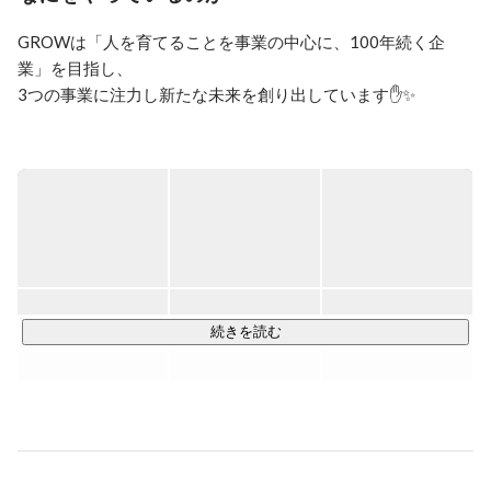
GROWは「人を育てることを事業の中心に、100年続く企
業」を目指し、

3つの事業に注力し新たな未来を創り出しています✋✨

【主な事業内容】

★BPO支援事業

企業のバックオフィスからフロントオフィスまで幅広い領域
でのサポートを行います。

企業毎の「困った」を解決し、新たなビジネスチャンスを生
み出し、 関係者に笑顔と感動を提供しています👍

これらの出会いが、企業成長の道を開き、関わる全ての人に
成果をもたらします✨

続きを読む
★開発支援事業（SES）

技術と企業の出会いを創出し、新たな革新を導きます！

私たちは最先端の技術支援を通じて企業や人々が日々の業務
や生活をより効率的かつ革新的に行えるよう企業の開発力を
高め、イノベーションを実現します！
