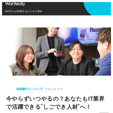
アプリを使う
400万人が利用するビジネスSNS
未経験ITエンジニア
1エントリー
今やらずいつやるの？あなたもIT業界
で活躍できる"しごでき人材"へ！