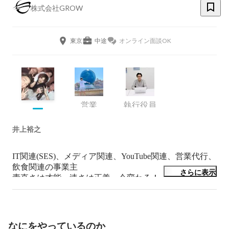
株式会社GROW
東京
中途
オンライン面談OK
営業
執行役員
井上裕之
IT関連(SES)、メディア関連、YouTube関連、営業代行、
飲食関連の事業主

さらに表示
素直さは才能、速さは正義、今変わる！、悪口を言わな
い、暗闇でしたことは明るみに出る！
なにをやっているのか