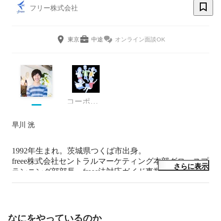
フリー株式会社
東京
中途
オンライン面談OK
コーポレート・スタッフ
早川 洸
1992年生まれ。茨城県つくば市出身。

freee株式会社セントラルマーケティング本部グロースプ
さらに表示
ランニング部部長。freee法対応ガイド事業・プロダクト
責任者

https://www.freee.co.jp/law-guide/

＜略歴＞

大学卒業後、損害保険会社→フリーター→オウンドメデ
なにをやっているのか