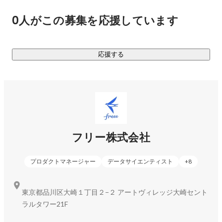
ます。

0人がこの募集を応援しています
それによって、スモールビジネスが面倒なことを考えすらせ
ず、時間的にも心理的にも解放されること。いつでも気軽に
経営状態がわかり、根拠と自信を持って、新しいチャレンジ
応援する
への意思決定を下せること。誰もが自由に経営を行えるこ
と。

freeeの統合型は、そんな世界を実現していきます。

https://corp.freee.co.jp/
フリー株式会社
freee会計／freee人事労務／freee販売／freee申告／freeeサ
インなど、スモールビジネスのバックオフィスをサポートす
プロダクトマネージャー
データサイエンティスト
+
8
るサービス・プロダクトを多数展開しています。
東京都品川区大崎１丁目２−２ アートヴィレッジ大崎セント
ラルタワー21F