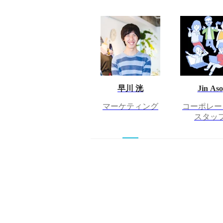
早川 洸
Jin Aso
マーケティング
コーポレー
スタッ