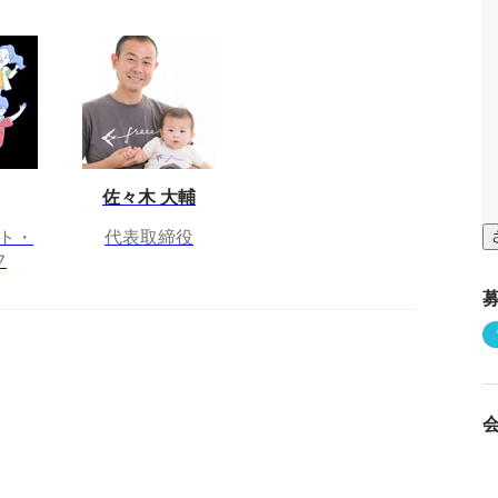
佐々木 大輔
ト・
代表取締役
フ