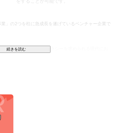
をすることが可能です。
事業」の2つを柱に急成長を遂げているベンチャー企業で
ンが起きています。ITリテラシーを求められる現代にお
続きを読む
エンジニアの方、さらにはスキルアップを目指す現役エ
て「自ら未来を創り出す力」を授けることで、一人ひと
展に寄与していきます。

想いは、キャリア支援においても変わりません。私たち
求人紹介に留まらない伴走支援を徹底しています。教育
き出す」ノウハウを活かし、今の経験に縛られず自律的
職・転職の枠を超えた価値を提供しています。
