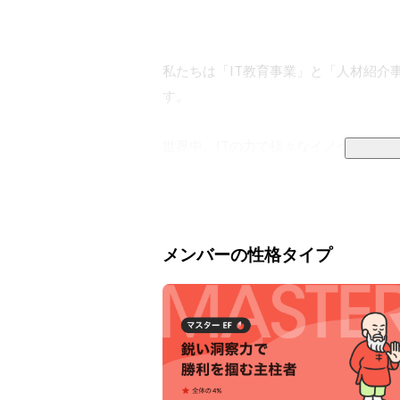
私たちは「IT教育事業」と「人材紹介
す。

世界中、ITの力で様々なイノベーショ
いて、これから就職する学生から、非
ンジニアまで。質の高いIT教育を通じ
りが抱える課題の解決、そして社会の発
メンバーの性格タイプ
この「個人の可能性を広げる」という
は、一人ひとりの個人に対し、単なる
事業で培った「人の可能性を信じ、引
なキャリアを歩める社会を目指して、就
＜主な事業概要＞
