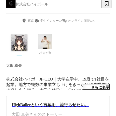
株式会社ハイボール
東京
学生インターン
オンライン面談OK
その他
大田 卓矢
株式会社ハイボール CEO｜大学在学中、19歳で1社目を
起業。地方で複数の事業立ち上げをきっかけに事業作り
さらに表示
の楽しさを知る。大学を休学し、Onokuwa・Kinecaなど
のIT企業のインターンを経験後、フリーランスのとして
独立。半年後に株式会社ハイボールを創業。日本から世
HighBallerという言葉を、流行らせたい。
界を代表する会社を創ることが目標です。
大田 卓矢さんのストーリー