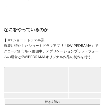
なにをやっているのか
▍ 01.ショートドラマ事業

縦型に特化したショートドラマアプリ「SWIPEDRAMA」で
グローバル市場へ展開中。アプリケーションプラットフォー
ムの運営とSWIPEDRAMAオリジナル作品の制作を行う。

SWIPEDRAMAオリジナル作品：

①「ぬらりひょんの棲む家」 主演：TKO 木下隆行

②「10000いいねのカラダ」主演：二瓶有加

③「狂育ママ・サエコ」主演 : 風吹ケイ

④「復讐パパ」主演 : ドランクドラゴン 鈴木拓

⑤ 「ザ・スラップ」主演 : 武井壮

続きを読む