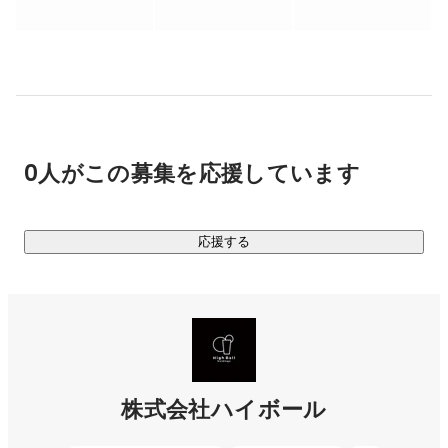
スワイプドラマはこちら

▶︎
https://swipedrama.com/ja/
▍ 02.SNSマーケティング事業

SNSを活用して、クリエイターの認知獲得から導線設計・コ
ンテンツ企画・制作・マネタイズまで、タレントの総合プロ
デュースを行う。コンテンツ制作、マーケティングに特化し
0人がこの募集を応援しています
た事業を行っています。
応援する
株式会社ハイボール