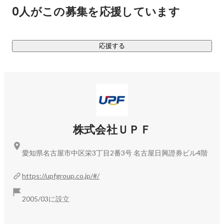
年間休日も120日以上！働きやすい・スキルを身につけやす
0人がこの募集を応援しています
い環境！

￣￣￣￣￣￣￣￣￣￣￣￣￣￣￣￣￣￣￣￣￣￣￣￣￣￣￣
￣￣￣￣

応援する
まずはカジュアルな面談からスタートしてみませんか？

ご応募お待ちしております！
株式会社ＵＰＦ
愛知県名古屋市中区栄3丁目2番3号 名古屋日興證券ビル4階
https://upfgroup.co.jp/#/
2005/03に設立