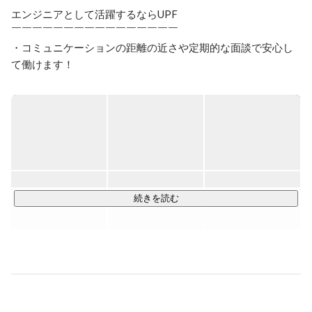
エンジニアとして活躍するならUPF

￣￣￣￣￣￣￣￣￣￣￣￣￣￣￣￣

・コミュニケーションの距離の近さや定期的な面談で安心し
て働けます！

・若手が多い職場。仲間と共に成長できる環境です！

・年間休日120日以上！安定した経営基盤で安心して働けま
す！

具体的にはこんなお仕事を担当！

￣￣￣￣￣￣￣￣￣￣￣￣￣￣￣

・Webサイトのデザイン／コーディング

続きを読む
・スマホアプリ開発

・ゲームアプリ開発

・業務系システム開発

・Webサイト制作

・ECサイトの運用
