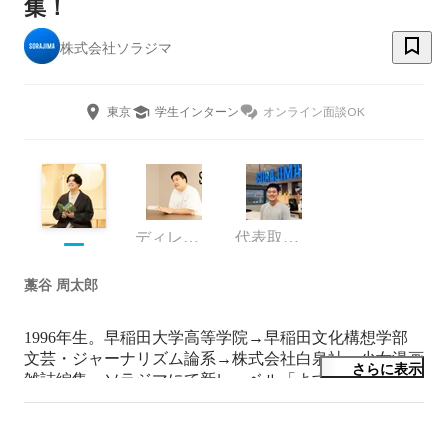
集！
株式会社ソラジマ
東京
学生インターン
オンライン面談OK
ディレクター
代表取締役Co-CEO
藁谷 周太郎
1996年生。早稲田大学高等学院→早稲田文化構想学部 
文芸・ジャーナリズム論系→株式会社白泉社　少女漫画
さらに表示
雑誌編集→ソラジマにて新レーベル「よすみ」立ち上
げ。

白泉社では、入社から５年間、LaLa編集部で編集者と