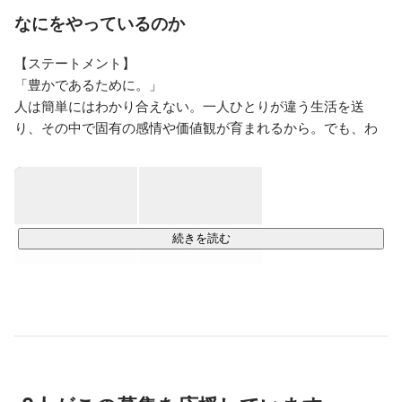
して働き、『土かぶりのエレナ姫』やコミカライズ版
なにをやっているのか
『春夏秋冬代行者 春の舞』などの立ち上げを行いなが
ら、読者ページや懸賞、1dayマンガ賞の運営や企画など
【ステートメント】

の雑誌運営に携わる。

「豊かであるために。」

学生時代から、ラジオや映画、文芸批評などの漫画以外
人は簡単にはわかり合えない。一人ひとりが違う生活を送
のカルチャーや、ZINEなどのリトルプレスに興味を持
り、その中で固有の感情や価値観が育まれるから。でも、わ
っており、ジャンルに囚われない、より多角的な漫画編
かり合えないからこそ、他者を想像することで人は豊かにな
集を行いたいと思いを胸にソラジマに転職。

れる。

よすみは、人間の「わかりづらさ」を矮小化せず、読みやす
ソラジマでは、これからの漫画業界にレーベル／ブラン
ドの価値が復古するという仮説をもとに、漫画レーベル
く届ける漫画編集部です。

「よすみ」を立ち上げる。

続きを読む
よすみ編集部は、漫画を分水点にして、文芸、映画、演
【何をしている編集部？】

劇、音楽、生活などのカルチャーの横断、越境に挑む編
よすみは、「豊かであるために。」という理念に基づいて、
集部として立ち上がり、昨今の漫画業界と逆行する形
他者への想像力を開くような漫画を作る編集部です。

で、紙にこだわる漫画出版を掲げている。

キャラクターの生活と感情を、物語の都合より優先する。自
2025年12月には、雑誌をパロディにしたような漫画作品
分が経験できない誰かの生活を垣間見ること——漫画にはそう
集『別冊よすみ 第一集』を刊行。

した営みを通じて、人を豊かにする力があると信じていま
2026年は、作家の作品集や連載作を出版しながら、編集
す。

部のPodcastやZINEなどを制作し、ブランドの世界観を