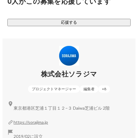
0人がこの募集を応援しています
マンガWebサイト「yosumi.jp」では、無料で読める読切・連
強めていくような施策に邁進していく。
載作品を定期的に掲載しています。『別冊よすみ』や連載作
品のコミックスなど紙の出版にも力を入れており、Podcastの
応援する
配信、ZINEの発行、リアルイベントなど、漫画の周りにある
カルチャーを越境して「よすみ」という文化を育てていま
す。

マンガWebサイト：
https://yosumi.jp/
株式会社ソラジマ
プロジェクトマネージャー
編集者
+
8
東京都港区芝浦１丁目１２−３ Daiwa芝浦ビル 2階
https://sorajima.jp
2019/02に設立