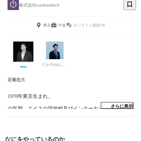
株式会社curioswitch
東京
中途
オンライン面談OK
Co-Founder / Co-CEO
近衞忠大
1970年東京生まれ。

さらに表示
少年期、スイスの現地校及びインターナショナルスクー
ルでのべ8年学び、英語、フランス語を習得。

武蔵野美術大学・映像学科卒業後、テレビ局やプロダク
ションにて、番組、ミュージックビデオ、CM、ファッ
なにをやっているのか
ションブランド系大型イベントなど、幅広い制作現場を