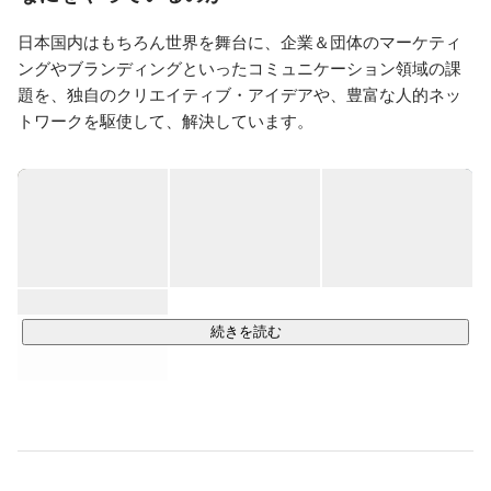
経験。特に、語学力をかわれ、外資系企業の日本進出
日本国内はもちろん世界を舞台に、企業＆団体のマーケティ
や、日系企業や政府機関の海外進出など、多くの国際的
なプロジェクトに携わってきました。

ングやブランディングといったコミュニケーション領域の課
題を、独自のクリエイティブ・アイデアや、豊富な人的ネッ
また、毎年1月に皇居で開催される宮中歌会始を筆頭
トワークを駆使して、解決しています。
に、生田神社、毛越寺、熊野本宮、明治神宮などで行わ
れる献詠披講式、曲水の宴などで、講師（こうじ＝和歌
の読み手）を務める他、能や茶道といった日本の伝統文
化と公私ともに深く関わっている。

さらに、陽明文庫の評議委員として、国宝「御堂関白記 
」（藤原道長直筆の日記）をはじめとする10万件以上に
及ぶ歴史的文化財の保護、継承活動にも注力。

続きを読む
株式会社curioswitchは、自身が初めて代表取締役を務め
るクリエイティブ・ブティックです。

主な番組出演歴

「華族 150年の旅路～激動を生き抜いた日本の名家」
NHK-BS（2016）

「平成の名香合～香道五百年の父子相伝～」NHK-