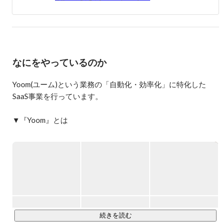
年目から基幹事業である求人事業部の事業責任者に就任。

2度のM&Aや大手通信会社との事業提携を実施後、株式会
社TimeTechnologiesを設立。

2022年に株式会社ブレインパッドへTimeTechnologies社の
株式を譲渡し、Yoom株式会社を設立。
なにをやっているのか
Yoom(ユーム)という業務の「自動化・効率化」に特化した
SaaS事業を行っています。

▼『Yoom』とは

YoomはAPI・RPA・OCR・AIなどの様々な自動化技術をノー
コードで組み合わせることで、事務作業をはじめとする日々
のデスクワークを誰でも簡単に自動化することができるハイ
パーオートメーションツールです。

「業務効率化」にど真ん中のサービスで、セールスなどのフ
ロント業務から、人事・労務・経理といったバックオフィス
続きを読む