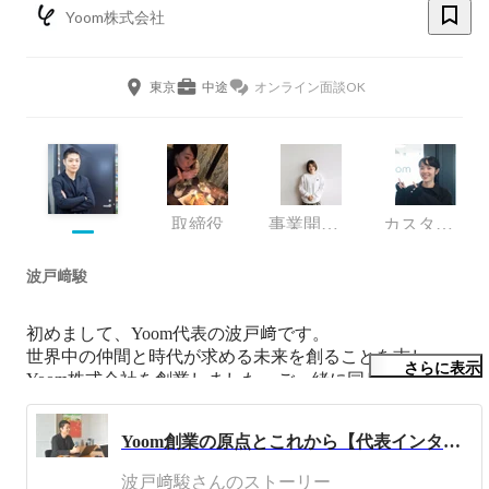
Yoom株式会社
東京
中途
オンライン面談OK
取締役
事業開発 プロジェクトリーダー
カスタマーサクセス
波戸﨑駿
初めまして、Yoom代表の波戸﨑です。

世界中の仲間と時代が求める未来を創ることを志し、
さらに表示
Yoom株式会社を創業しました。ご一緒に同じビジョンを
目指して頂ける方とお会いできるのを楽しみにしていま
す！

Yoom創業の原点とこれから【代表インタビュー】
同志社大学を卒業後、新卒で株式会社じげんに入社後、3
波戸﨑駿さんのストーリー