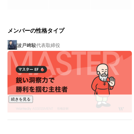
まで、あらゆるデスクワークを自動化することができます。

国内での利用社数は40,000社を超えており直近の事業成長率
は300%以上を達成しており、今後は日本だけでなくグローバ
メンバーの性格タイプ
ルにサービスを展開し、世界中で退屈な仕事から人々に時間
を取り戻すことを目指しています。

波戸﨑駿
代表取締役
https://x.gd/sAt7Y
続きを見る
石塚 花英
事業開発 プロジェクトリーダー