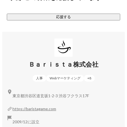
ローバル成長

応援する
Core value 

グローバルに考える

　・多様な視点を取り入れ、世界中の人々が遊ぶゲームサー
ビスを創出する

共創

　・社内外のパートナーとプレイヤーと協力し、新しい価値
を共に創り上げる

Ｂａｒｉｓｔａ株式会社
プレイヤー最優先

　・プレイヤーの体験を何よりも大切にし、期待を超える価
人事
Webマーケティング
+
8
値を提供する

改善し続ける

　・現状に満足せず、常に学び、成長し、より良いものを追
東京都渋谷区道玄坂1-2-3 渋谷フクラス17F
求する

https://baristagame.com
Approach

感謝し尊重する

2009/12に設立