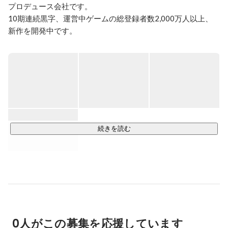
プロデュース会社です。

10期連続黒字、運営中ゲームの総登録者数2,000万人以上、
新作を開発中です。

Purpose

人類が愛せる世界を築く

Vision

物語とキャラクターが一緒に成長する没入体験を提供する

Slogan

続きを読む
人生を遊び尽くせ！

Mission

心に響く物語の中で、愛されるキャラクターが生き生きと活
躍する面白いゲームを制作する

Strategy

0人がこの募集を応援しています
IP(物語+キャラクター)×ゲーム(ライブ運営+コミュニティ)=グ