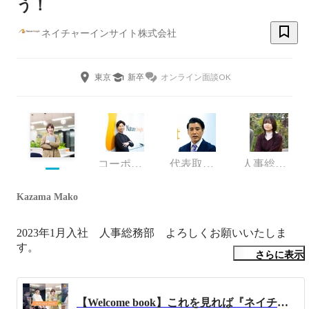
う！
ネイチャーインサイト株式会社
東京
新卒
オンライン面談OK
コーポレート・スタッフ
代表取締役
人事総務部
Kazama Mako
2023年1月入社　人事総務部　よろしくお願いいたしま
す。
さらに表示
【Welcome book】これを見れば『ネイチャーインサイト』の全てがわかる📚