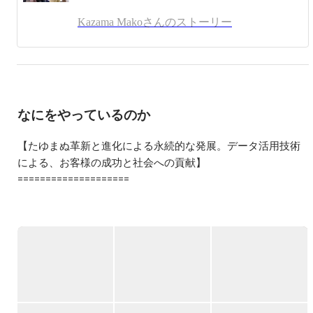
Kazama Makoさんのストーリー
なにをやっているのか
【たゆまぬ革新と進化による永続的な発展。データ活用技術
による、お客様の成功と社会への貢献】

====================

当社は、世界屈指の信頼を誇る統計解析ソフトウェア「SAS」
の第一期コンサルティングパートナーとして、30年以上にわ
たり日本のデータサイエンスを牽引してきた歴史ある企業で
す。

しかし、私たちの進化はそこで止まりません。
