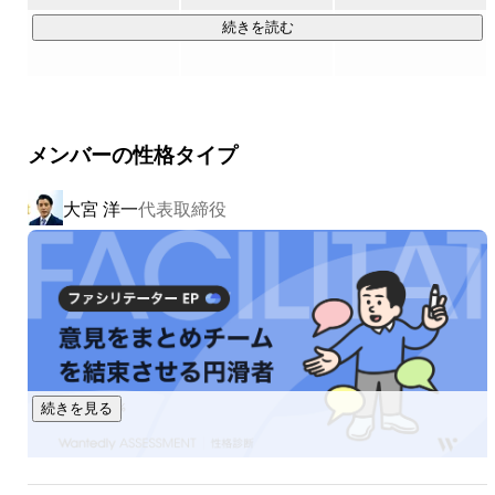
現在、データ活用・AI活用の市場は急速なマルチプラットフ
ォーム化、クラウド化の時代を迎えています。

続きを読む
私たちは、長年培った強固なデータ分析のノウハウを土台
に、

最先端のデータ＆AIプラットフォーム「Databricks（データ
メンバーの性格タイプ
ブリックス）」のシルバーティアパートナーへの昇格をはじ
め、AWS、Azure、Pythonといったモダンな技術領域へと支
大宮 洋一
代表取締役
援の幅を劇的に広げています。

確固たる実績と、最先端の技術。

この2つを融合させ、お客様のビジネスを真の成功へと導く
「次世代のデータプロフェッショナル集団」へと、私たちは
今、まさに変革し続けています。

続きを見る
【私たちが誇る「データ活用の圧倒的な強み」と「これから
の挑戦」】
