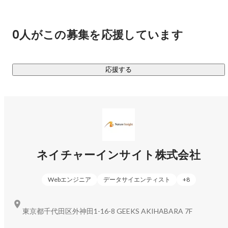
★世界屈指の信頼性を誇る【SAS】の圧倒的ナレッジ

榎 萌子
人事総務部
====================

経営判断に欠かせない統計分析・未来予測の分野で世界をリ
0人がこの募集を応援しています
ードする「SAS」。

その独自の言語体系や高度なナレッジは、新規参入の企業が
簡単に真似できるものではありません。

応援する
当社には、30年以上の歴史の中で培った「SASスペシャリス
トの育成ノウハウ」とオリジナル教材があり、

未経験からでも市場価値の高い希少なエンジニアへと育て上
げる確固たる実績があります。

※その育成力と実績が評価され、SAS Institute Japanより最高
名誉の一つである「Best Data Science Award」を2度受賞して
ネイチャーインサイト株式会社
います。

Webエンジニア
データサイエンティスト
+
8
★次世代を担う【Databricks】をはじめとする、マルチプラ
ットフォームへの進化

東京都千代田区外神田1-16-8 GEEKS AKIHABARA 7F
====================

「ビッグデータ×AI」の活用が企業の命運を握る今、
