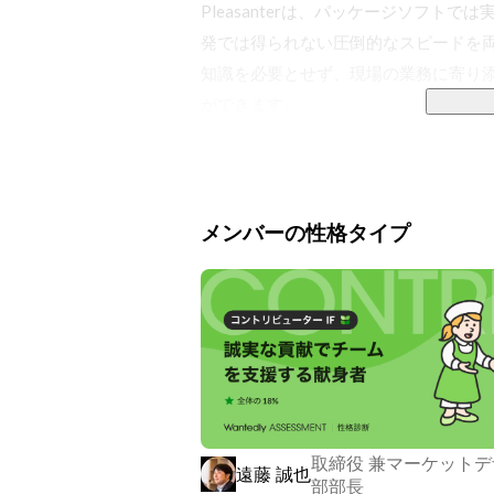
Pleasanterは、パッケージソフ
発では得られない圧倒的なスピードを両
知識を必要とせず、現場の業務に寄り
ができます。

私たちは、Pleasanterの提供を通
います。

その理念から、OSSとして無償公開し
メンバーの性格タイプ
現在、Pleasanterはグローバル
担う組織において広く導入されており
モデルを安定的に展開できる基盤を築い
＼ ●○ Pleasanter 10th ANNIVERSARY ○
この10年の歩みは、多くの皆さまに支
取締役 兼マーケット
今後も技術と信頼を礎に、新たな価値を
遠藤 誠也
部部長