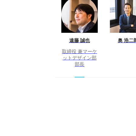
遠藤 誠也
奥 浩二
取締役 兼マーケ
ットデザイン部
部長