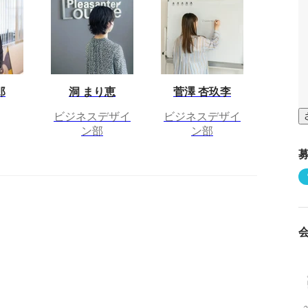
郎
洞 まり恵
菅澤 杏玖李
ビジネスデザイ
ビジネスデザイ
ン部
ン部