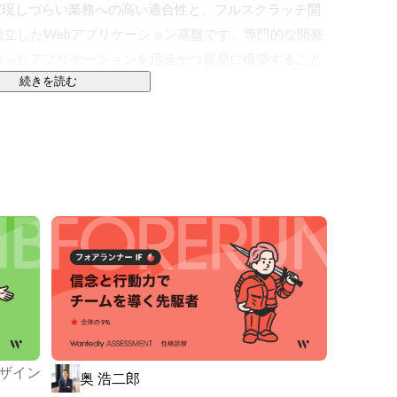
トでは実現しづらい業務への高い適合性と、フルスクラッチ開
立したWebアプリケーション基盤です。専門的な開発
添ったアプリケーションを迅速かつ容易に構築すること
続きを読む
じて、あらゆる業務領域のDX推進に寄与することを目指して
、幅広いユーザの皆さまより高い支持を得ています。

企業をはじめ、官公庁、自治体、金融機関といった重要業務を
、エンタープライズ領域におけるフリーミアムビジネス
ています。

●／

えられながら、共に成長してきました。

デザイン
奥 浩二郎
創造し続けます。
