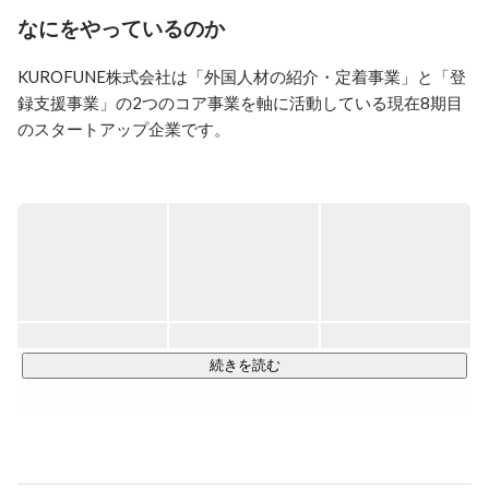
なにをやっているのか
自転車で日本１周をしたりバイクで台湾１周したり、ア
クティブな旅行が大好き。日本は47都道府県制覇。働き
KUROFUNE株式会社は「外国人材の紹介・定着事業」と「登
ながら年に12カ国も海外旅行に行っている。
録支援事業」の2つのコア事業を軸に活動している現在8期目
のスタートアップ企業です。

「外国人材の紹介・定着事業」においては、日本で働きたい
と思っていても就業先を知る機会が限られているため希望す
る会社になかなか就職できない、就職したけど企業が外国人
の採用に慣れていないために定着しなかった、そのような外
国人と企業の悩みを解決するためにテックの力を駆使し事業
を展開しています。

「登録支援事業」では、今後さらに増加が見込まれる特定技
続きを読む
能外国人(現在約32万人)と、彼らを受け入れる企業の双方の
橋渡し役となるべく、従来アナログな業務である登録支援業
務の一部DX化を実現しサービスとして展開しています。ま
た、ビザの更新業務も併せて行っています。
