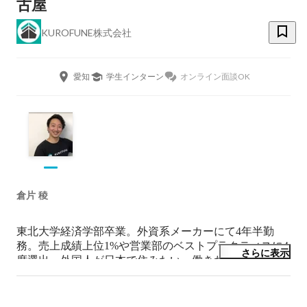
古屋
KUROFUNE株式会社
愛知
学生インターン
オンライン面談OK
倉片 稜
東北大学経済学部卒業。外資系メーカーにて4年半勤
務。売上成績上位1%や営業部のベストプラクティスに4
さらに表示
度選出。外国人が日本で住みたい・働きたいと思えるよ
うな社会を実現すべく2018年2月にKUROFUNE株式会
社を設立。外国人の生活支援を行うために2020年に一般
社団法人在日外国人就業者支援協会を設立。
