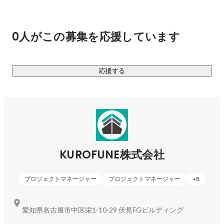
最近では、その他システムやアプリケーションの受託開発の
依頼も増えており、今後さらに多角度から外国人の生活イン
0人がこの募集を応援しています
フラを整えるため、そして「外国人が住みやすい、働きやす
い社会」を実現するために活動していきます。

応援する
外国人材は大都市圏に多くいる印象がありますが、地方都市
にも多くいらっしゃいます。実際、地方都市のメーカーは外
国人材を多く必要としており地方都市への参入をKUROFUNE
株式会社は積極的に行なっています。

東京・大阪・名古屋などの大都市圏とは違い人口減少の傾向
がすでに始まっている地方都市において人材は大事な資産で
KUROFUNE株式会社
あり、当社の「外国人材の紹介・定着事業」は外国人の日本
定着を進めるとともに地方創生への貢献も大いにあります。
プロジェクトマネージャー
プロジェクトマネージャー
+
8
「登録支援事業」では外国人の日々の生活での困りごと・悩
み事を細かなに解決することでよりシームレスにそれぞれの
職場・地域と融合できる環境づくりを行なっています。
愛知県名古屋市中区栄1-10-29 伏見FGビルディング