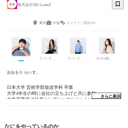
株式会社SBI LuaaZ
東京
中途
オンライン面談OK
クリエイティブディレクター
クリエイティブディレクター
その他デザイナー
おおもり らいす。
日本大学 芸術学部放送学科 卒業

大学4年生の時に会社の立ち上げと共に参加

さらに表示
大学卒業後は社員としてLuaaZにジョイン

エンタメ系のチャンネルや有名カップルYouTuberのコン
テンツ制作の協力を行っていた

現在は、音楽深化論の制作統括を担当

その他、数々のコンテンツ制作に携わる
なにをやっているのか