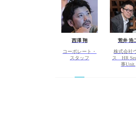
西澤 翔
荒井 浩
コーポレート・
株式会社
スタッフ
ス HR Sec
事Unit.