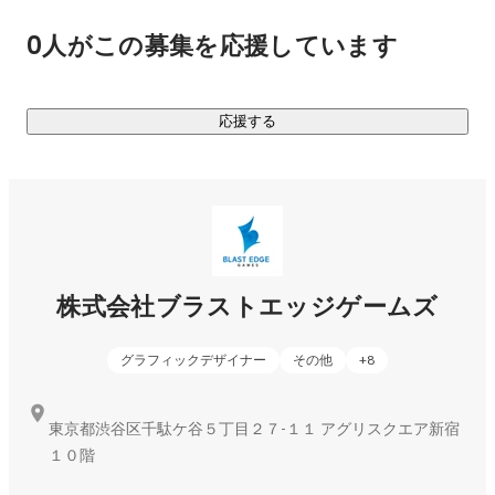
0人がこの募集を応援しています
●これからの取組み

数々のコンソール、スマートフォンタイトルの開発を経て蓄
積したゲーム開発経験を武器に次のステージに向かいます。

応援する
ベテランと新鋭のゲームクリエイターが能力を融合させたブ
ラストエッジゲームズは、自社開発という新たな柱ととも
株式会社ブラストエッジゲームズ
グラフィックデザイナー
その他
+
8
東京都渋谷区千駄ケ谷５丁目２７-１１ アグリスクエア新宿
１０階