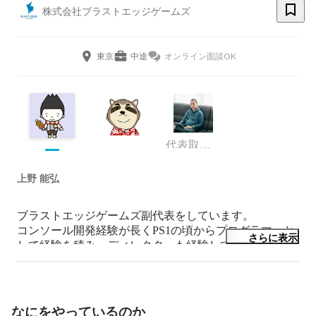
株式会社ブラストエッジゲームズ
東京
中途
オンライン面談OK
代表取締役社長
上野 能弘
ブラストエッジゲームズ副代表をしています。

コンソール開発経験が長くPS1の頃からプログラマーと
さらに表示
して経験を積み、ディレクターも経験してからCTOと
して技術統括をしています。

今はUnrealEngine4での開発が楽しく、UNREAL FEST 
EXTREME 2021 SUMMER にも登壇させてもらいまし
た。

なにをやっているのか