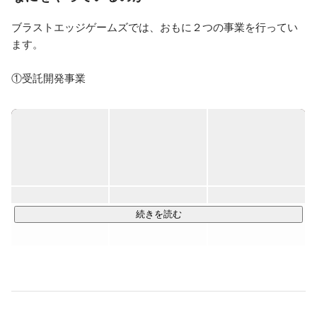
○趣味、好きなこと

・ゲーム・・・ゼルダの伝説 ブレスオブザワイルド、
ブラストエッジゲームズでは、おもに２つの事業を行ってい
ウマ娘プリティーダービー

ます。

・競馬・・・エルコンドルパサー、グラスワンダー、今
はG1は馬券買う程度

・漫画・・・怪獣８号、彼方のアストラ、ジャンプ＋作
①受託開発事業

品好き
クライアントからのゲーム開発依頼をお受けしています。社
内のプランナー、エンジニア、デザイナーでのチーム開発
や、パートナー社と合同で開発する場合もあります。

②自社開発事業

社内で立ち上がったプロジェクトを、社内のメンバーを中心
として開発しています。steamやplaystation storeなどで販売
することを目指しています。

続きを読む
●現在の取り組み

コンソールタイトルを中心に行っておりますが、スマートフ
ォンやVRの業務も行っています。

ゲームエンジンは主にUnrealEngine4を用いていますが、
Unityで行うこともあります。
