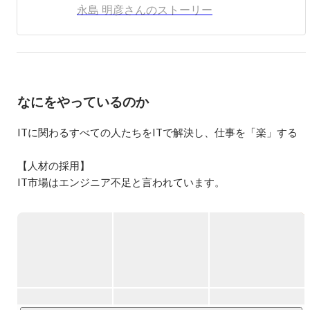
略人事、採用企画など人事採用のプロフェッショナルを目
永島 明彦さんのストーリー
指しております。
なにをやっているのか
ITに関わるすべての人たちをITで解決し、仕事を「楽」する

【人材の採用】

IT市場はエンジニア不足と言われています。

ITに関わるすべての人たちに技術支援する為に、より多くの
人材を採用します。

【人材を育成】

ITスクールで培ったノウハウを利用し、Web・インフラ・機
械学習エンジニアに特化した人材を育成します。

ヒューマンスキル研修にも注力し、社会人としても質の高い