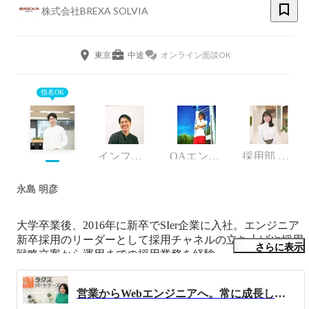
株式会社BREXA SOLVIA
東京
中途
オンライン面談OK
指名OK
インフラエンジニア
QAエンジニア
採用部 採用課
永島 明彦
大学卒業後、2016年に新卒でSIer企業に入社。エンジニア
新卒採用のリーダーとして採用チャネルの立ち上げや採用
さらに表示
戦略立案から運用までの採用業務を経験。

現在は株式会社ラクスパートナーズにて、中途採用におけ
るエンジニア採用業務を担当。

営業からWebエンジニアへ。常に成長したい！だからこそ私は考え続け、行動し続ける！
エンジニアリングの経験もありつつ、新卒/中途採用、戦