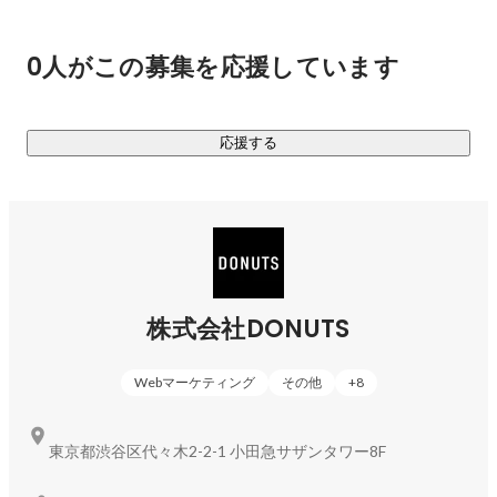
【事業紹介】

バックオフィス業務全てを効率化！業務効率化クラウド
0人がこの募集を応援しています
https://all.jobcan.ne.jp/
ジョブカンシリーズは、ジョブカン勤怠管理を始めとし、経
応援する
費精算・ワークフロー・採用管理・労務HR・給与計算・会
計・見積/請求書・BPOの9サービスからなる、バックオフィ
ス業務を効率化するクラウドERPシステムです。2024年12月
現在、25万社以上が利用しています。

■動画・ライブ配信事業

新たな文化とトレンドを築き上げ、夢をかなえる！「ミクチ
株式会社DONUTS
ャ」

※2020年7月にサービス名を「MixChannel」より「ミクチ
Webマーケティング
その他
+
8
https://mixch.tv/
1800万人がダウンロードした動画・ライブ配信アプリ「ミク
東京都渋谷区代々木2-2-1 小田急サザンタワー8F
チャ」は、テレビのような日常生活に溶けこんだメディアを