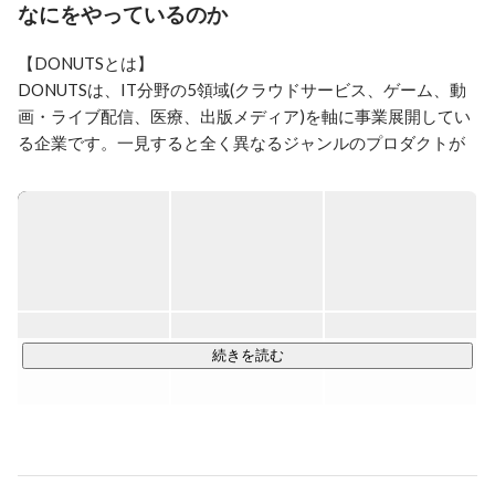
なにをやっているのか
【DONUTSとは】

DONUTSは、IT分野の5領域(クラウドサービス、ゲーム、動
画・ライブ配信、医療、出版メディア)を軸に事業展開してい
る企業です。一見すると全く異なるジャンルのプロダクトが
シナジーを生み出し、2007年の創業以来、高い成長率を達成
してきました。常に挑戦を続け、次々と新規事業にも取り組
んでいるDONUTSは、いまも事業の幅を広げ続けています。

■売上高　181.8 億円（DONUTS 単体        2025 年 3 月期）

■社員数　867名（DONUTS 単体　 2025 年 4 月 1 日 ）※派遣
社員、業務委託除く

続きを読む
▼最高のプロダクトを作る集団「DONUTS」　シナジーを生
https://www.wantedly.com/companies/donuts2007/post_articl
es/446946