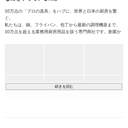
るのではなく、時計を作る」というものがありますが、
そんな風に自分がいなくなった後も成長し、永続してい
10万点の「プロの道具」をハブに、世界と日本の厨房を繋
く会社にしていくことを目指しています。
ぐ。

私たちは、鍋、フライパン、包丁から最新の調理機器まで、
10万点を超える業務用厨房用品を扱う専門商社です。創業か
ら80年、業界トップクラスのノウハウを培い、変化を恐れな
い挑戦心で進化を続けてきました。

■Mission：厨房用品の商流と物流を「SMART」に 

この言葉には、自社だけでなく、飲食業界全体の未来を見据
えた決意が込められています。 複雑な流通網をデジタルで整
理し、よりスムーズにモノが動く世界を創ること。それが、
飲食店様やメーカー様の成長、ひいては日本全体の食の発展
続きを読む
に直結すると信じています。

■Value：Challenge / Professional / Passion 

社員一人ひとりがこの価値観を胸に、プロフェッショナルと