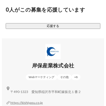
しての自覚を持ちながら、遊び心を忘れずに働いています。
0人がこの募集を応援しています
私たちが届けるのは「モノ」ですが、その先にあるのは「感
動」や「笑顔」です。そのために、自ら楽しみ、自ら変革を
起こすチームでありたいと考えています。

応援する
■「旅」するように働く。五感で食をデザインする。 

私たちの仕事は、デスクの上だけでは完結しません。 日本全
国の産地を訪れ、職人の技に触れる。地域の飲食店を巡り、
現場の課題を肌で感じる。ときには出張先で地元のグルメを
岸保産業株式会社
堪能し、その土地の文化に没入する。その「好き」という情
熱こそが、最適な道具を提案し、新しい商流を生み出す原動
Webマーケティング
その他
+
8
力になります。
〒490-1323 愛知県稲沢市平和町嫁振北１番２
https://kishiyasu.co.jp