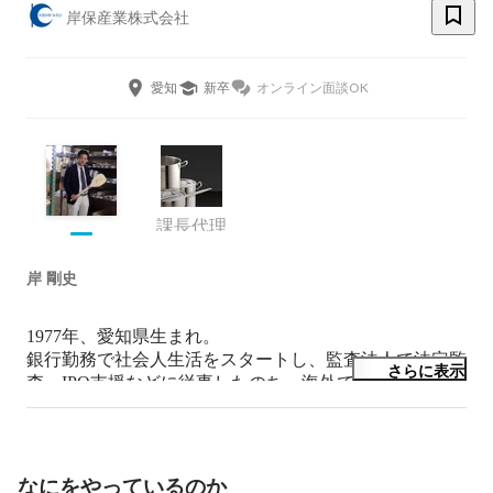
岸保産業株式会社
愛知
新卒
オンライン面談OK
課長代理
岸 剛史
1977年、愛知県生まれ。

銀行勤務で社会人生活をスタートし、監査法人で法定監
さらに表示
査、IPO支援などに従事したのち、海外で1年間の充電
期間を経て、2008年より家業である岸保産業で勤務。
2010年より代表。

「仕事も遊びと同じように楽しむ！」がモットー。

ビジョナリー・カンパニーにあるフレーズで「時を告げ
なにをやっているのか