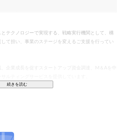
スとテクノロジーで実現する、戦略実行機関として、構
貫して担い、事業のステージを変えるご支援を行ってい
域、企業成長を促すスタートアップ資金調達、M＆Aを中
サルティングサービスを提供しています。

続きを読む
なるのは「リサーチ」です。 新たなビジネスアイデア
分析が伴います。リサーチが足りなかったために、やり
難に直面したことも少なくありません。新しい事業を立
じることも多いです。そのような挑戦に立ち向かう方々
す。
