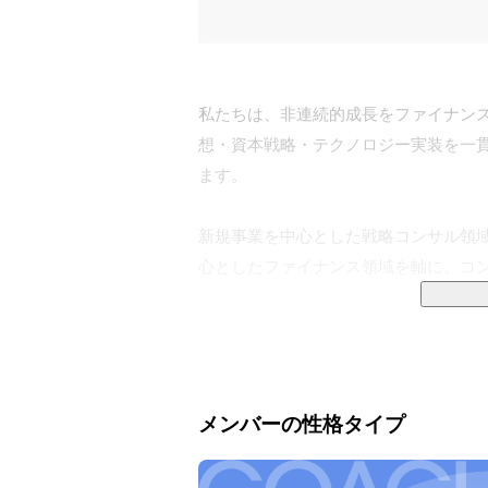
私たちは、非連続的成長をファイナン
想・資本戦略・テクノロジー実装を一
ます。

新規事業を中心とした戦略コンサル領
心としたファイナンス領域を軸に、コン
新しい挑戦を始めるとき、最初に必要に
やプロジェクトには、必ず情報収集と
直しを余儀なくされたり、想定外の困
ち上げるのは、時に難しく、孤独を感
メンバーの性格タイプ
を支えることが、この会社の存在意義で