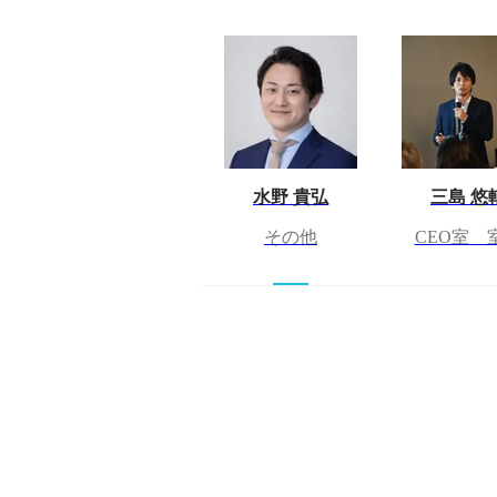
水野 貴弘
三島 悠
その他
CEO室 