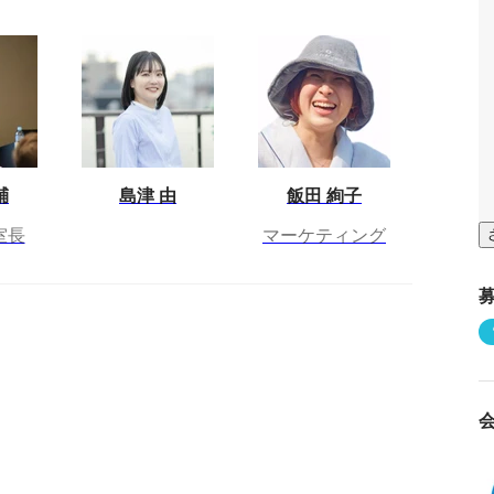
輔
島津 由
飯田 絢子
室長
マーケティング