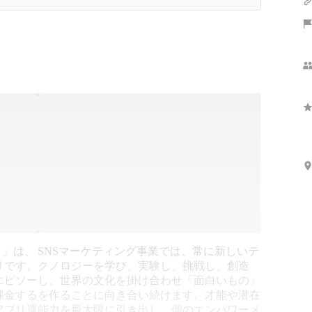
）」は、
SNSマーケティング事業では、常に新しいテ
リです。
クノロジーを学び、実験し、挑戦し、創造
エピソー
し、世界の文化を掛け合わせ「面白いもの」
課金する
を作ることに向き合い続けます。才能や潜在
アプリ運
能力を最大限に引き出し、個のエンパワーメ