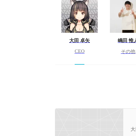
大田 卓矢
嶋田 惟
CEO
その他
H
大