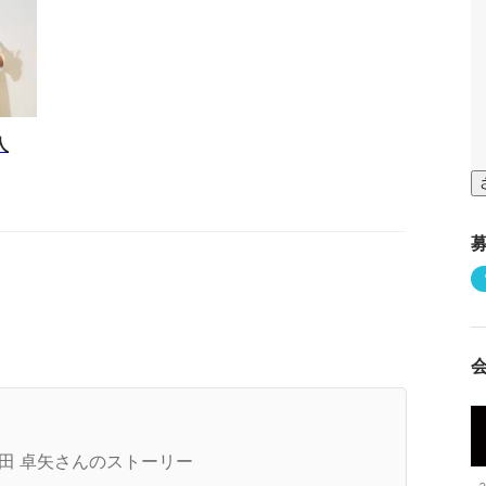
人
ighBallerという言葉を、流行らせたい。
田 卓矢さんのストーリー