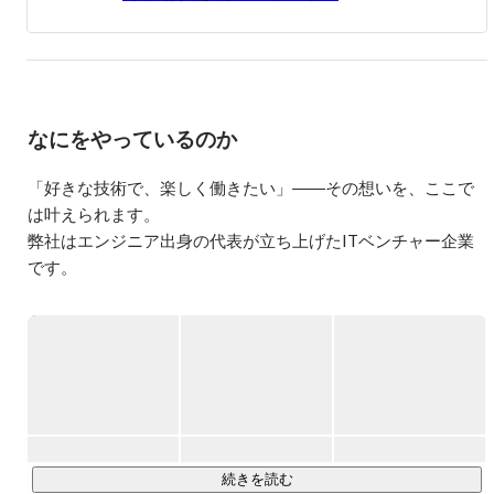
React.jsなどのモダンなフレームワークを用いたフロントエ
ンド開発、Ruby on Railsによるバックエンド（サーバーサ
イド）開発、AWSを用いたサーバー構築・サーバーレス
アプリケーション構築が得意です。

AWS資格はSAP / DOP / SCS / DBS / MLS / DAS /  SAA を取
なにをやっているのか
得済みです。

PythonやNode.jsも多少開発経験があり、GCP / Azure / 
Firebaseを用いたインフラ周りもある程度触れます。

「好きな技術で、楽しく働きたい」――その想いを、ここで
デザインもFigmaを用いて勉強をしつつ実務でも少しずつ
は叶えられます。

実践しております。

弊社はエンジニア出身の代表が立ち上げたITベンチャー企業
です。

また、主に下記のような言語、サービスを利用してシステ
だから、エンジニアにとって何が大事かを、誰よりもわかっ
ムを開発/構築しております。

・HTML/CSS、Javascript、Ruby等を用いたWEBシステム
ている自信があります。

開発。（フレームワークは Ruby on Rails / React.js / Vue.js 
等を主に使用します。）

＝＝＝＝＝＝＝＝＝＝＝＝＝＝＝＝＝＝＝＝＝＝＝

・AWS、Azure、GCPを用いたサーバーレスシステム開
（１）好きな技術・やりたい開発を仕事にできる

発。

（２）参画する案件は、自分自身で選べる

・AWSを用いたクラウドサーバー構築（IaC で構築しま
（３）フロントエンド・バックエンド・PM…幅広い案件に挑
す。）

戦できる

続きを読む
・kintoneを用いた業務管理システム（AWSなど外部サービ