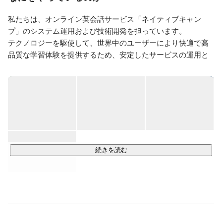
私たちは、オンライン英会話サービス「ネイティブキャン
プ」のシステム運用および技術開発を担っています。

テクノロジーを駆使して、世界中のユーザーにより快適で高
品質な学習体験を提供するため、安定したサービスの運用と
継続的な機能改善を行っています。

ネイティブキャンプは、アジアにおいて最も成長しているオ
ンライン英会話サービスのひとつであり、個人向け・法人向
け・教育機関向けに、オンラインで英会話レッスンを手頃な
価格で提供しています。

世界各地に拠点を持ち、アジア・ヨーロッパ・北米地域にお
いてサービスを展開するなど、その規模は急速に拡大してい
続きを読む
ます。

当社は、このグローバルな展開を技術面から支える中核拠点
としての役割を担い、日々進化を続けています。