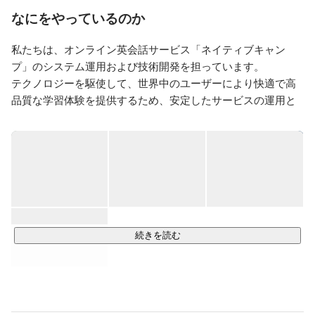
ださい！
なにをやっているのか
私たちは、オンライン英会話サービス「ネイティブキャン
プ」のシステム運用および技術開発を担っています。

テクノロジーを駆使して、世界中のユーザーにより快適で高
品質な学習体験を提供するため、安定したサービスの運用と
継続的な機能改善を行っています。

ネイティブキャンプは、アジアにおいて最も成長しているオ
ンライン英会話サービスのひとつであり、個人向け・法人向
け・教育機関向けに、オンラインで英会話レッスンを手頃な
価格で提供しています。

世界各地に拠点を持ち、アジア・ヨーロッパ・北米地域にお
いてサービスを展開するなど、その規模は急速に拡大してい
続きを読む
ます。

当社は、このグローバルな展開を技術面から支える中核拠点
としての役割を担い、日々進化を続けています。