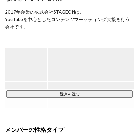
2020年より株式会社STAGEONにて提供開始した『法人
2017年創業の株式会社STAGEONは、

向けYouTube運営代行事業』は、マーケティング領域か
らアプローチした運営方法により、急成長を遂げるチャ
YouTubeを中心としたコンテンツマーケティング支援を行う
ンネルやマネタイズまで至るチャンネルを多く輩出して
会社です。

いる。
法人企業に対して、YouTubeを活用した集客・売上拡大・ブ
ランディング強化など、

ビジネス成果に直結するマーケティング支援を提供していま
す。

単なる動画制作にとどまらず、

「誰に・何を・どのように届けるか」という戦略設計から、

コンテンツ企画・運用・改善までを一貫して担い、

続きを読む
クライアントの事業成長にコミットしている点が特徴です。

https://stageon.jp/
メンバーの性格タイプ