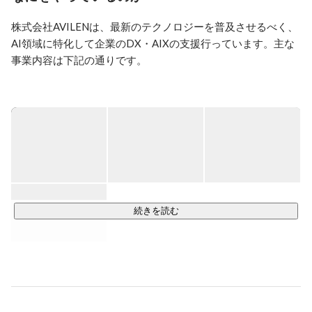
金融・製造などの様々な業界を中心に、人工知能のビジ
ネス適応を推進し、様々なプロジェクトでコンサルティ
株式会社AVILENは、最新のテクノロジーを普及させるべく、
ング・開発経験があります。

AI領域に特化して企業のDX・AIXの支援行っています。主な
金融データ活用推進協会標準化委員

過去に日本ディープラーニング協会では、産業促進委員
事業内容は下記の通りです。

や人材育成委員を努めていました。

【AIソフトウェア事業】

AVILENコーポレートサイト：https://corp.avilen.co.jp/

データの利活用により業務効率化や高度化等の新たな価値を
AVILENサービスサイト：https://avilen.co.jp/

創造するAIを搭載したソフトウェアを提供。

AVILEN AI Trend：https://ai-trend.jp/

最弱オセロ：https://avilen.co.jp/service/othello/?weak
【ビルドアップ事業】

AIやDXに関わる組織及び人材の現状評価から必要人材の育成
まで、AIの実装を実現するための組織開発に必要なパッケー
ジ化されたサービスを一気通貫で提供。

続きを読む
【AI戦略支援事業】

企業のAIトランスフォーメーションを推進するための戦略策
定および実行支援を提供。