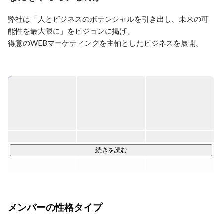
Her'sでは、IT×教育のサービスを展開しております。

弊社は「人とビジネスのポテンシャルを引き出し、未来の可
個人向けのオンラインスクール、法人向けの研修サービ
能性を最大限に」をビジョンに掲げ、

ス、障がい者向けの就労支援という形で、3つの層に教
得意のWEBマーケティングを主軸としたビジネスを展開。

育サービスを提供しています。

代表独自の成功ノウハウと、6期目を迎えた弊社の事業経験か
世の中の追い風もあり、事業拡大のフェーズにある会社
ら最適なカリキュラムを策定したWEBマーケティングスクー
です。

直近2〜3年でとことん拡大し、得た利益を新しい事業
ル『ウェブスト』を立ち上げました。

（子会社）にどんどん投資していく予定です。

【オンラインスクール運営】

今年度中に子会社を数社設立し、新規事業立ち上げの準
WEBマーケティングのオンラインスクール『ウェブスト』を
備を進めています。

運営しています。

このフェーズを一緒に楽しく駆け抜けてくれる頼もしい
基礎から実践まで担当講師がサポートしながら学べるため、
続きを読む
仲間たちを増やしていきたいです。

圧倒的に成果が出ます。受講後の保証も充実しているため、
少しでも興味を持ってくださった方はぜひ一度お話しま
安心して受講ができます。

しょう。
【法人向けDX研修事業】

メンバーの性格タイプ
個人向けのオンラインスクール運営で培ってきた知見をもと
に、法人向けに研修事業を立ち上げました。
