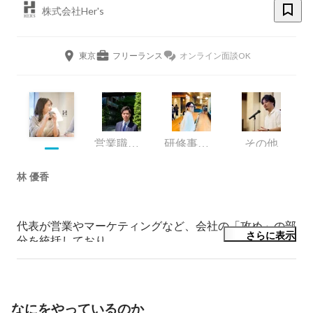
株式会社Her's
東京
フリーランス
オンライン面談OK
営業職 役員
研修事業部（TOROUT）執行役員
その他
林 優香
代表が営業やマーケティングなど、会社の「攻め」の部
さらに表示
分を統括しており、

私はそれ以外の「守り」の部分を統括しています。

個人的な私の目標は「最強の2番手」になることです。

大きな夢に挑戦する人の側近で、全力で伴走するサポー
なにをやっているのか
ターでありたいです。
