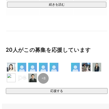
とが当たり前の存在になります。そして、その関係には、言
続きを読む
葉にしなくても伝わる静けさがある。

このコンセプトを英語で表現すると、"Between the 
silence"（静寂の間にあるもの）。

その頭文字を取って、「Bets」という社名が生まれました。

ただのマーケティング会社ではなく、ブランドが本来持つ価
20人がこの募集を応援しています
値を、もっと自然に、もっと心地よく、世の中に広げる存在
でありたいと考えています。

▼Betsの支援実績例

年商数億円〜数千億円規模の事業会社様を中心に、マーケテ
+8
ィング戦略の立案から実行まで一貫した支援を行っていま
す。

応援する
・大手求人サービス – 会員獲得マーケティング支援

・総合広告代理店グループ – ダイレクトマーケティング領域