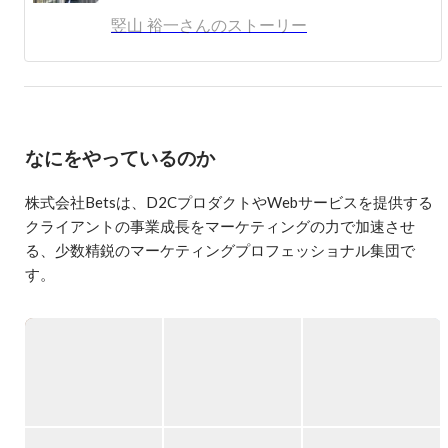
ゴキゲンに働いています。
竪山 裕一さんのストーリー
なにをやっているのか
株式会社Betsは、D2CプロダクトやWebサービスを提供する
クライアントの事業成長をマーケティングの力で加速させ
る、少数精鋭のマーケティングプロフェッショナル集団で
す。

▼Betsの由来

Betsという社名には、「身近でありながら、心地よい影響を
与える存在でありたい」という想いが込められています。

本当に良いプロダクトやブランドは、自然と人々の生活に溶
け込み、まるで仲の良い友人や家族のように、そばにあるこ