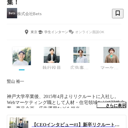
集！
株式会社Bets
東京
学生インターン
オンライン面談OK
執行役員
広告事業部
マーケティング
竪山 裕一
神戸大学卒業後、2015年4月よりリクルートに入社し。
Webマーケティング職として人材・住宅領域などで戦略立
さらに表示
案、商品企画、広告運用などを担当。

2018年3月にBetsを創業し、WEB広告代理業を中心に事業
を展開。

【CEOインタビュー#1】新卒リクルートを経て、D2Cマーケティングカンパニー創業へ