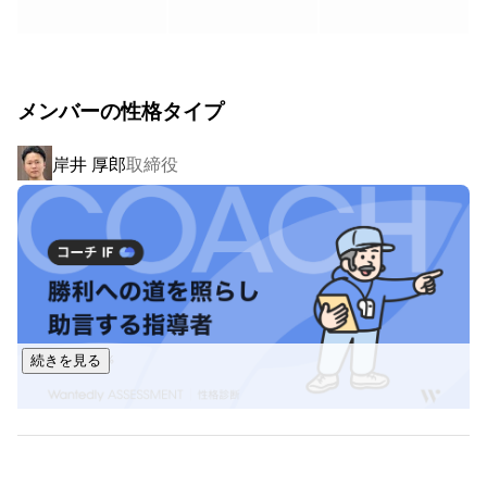
こういった課題を解決するために、生産管理システムのニー
ズはとても大きい一方、コストが高く導入に踏み切れない企
業様も多いのが現状です。

メンバーの性格タイプ
＜スリーケシステムのプロダクトの特徴＞

岸井 厚郎
取締役
①クラウド上で提供しサブスクリプションモデルを採用して
いるため、初期コストを抑え導入ハードルを大幅に下げるこ
とが可能

②お客様ごとのクラウドサーバーを当社で管理し、追加コス
トなしで各社のカスタマイズに対応

https://www.youtube.com/watch?v=hpretV8c69s
続きを見る