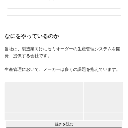
なにをやっているのか
当社は、製造業向けにセミオーダーの生産管理システムを開
発、提供する会社です。

生産管理において、メーカーは多くの課題を抱えています。

例えば...

・作業指示書や作業日報を手書きで記入し、それを人の手で
集計してレポートを作成するので、手間がかかりミスも発生
してしまう

・不良が生じた時の情報が上手く蓄積されておらず、以降の
生産に活用できていない

・在庫管理や納期管理が同期的に行えず、オンタイムの対応
ができない

続きを読む