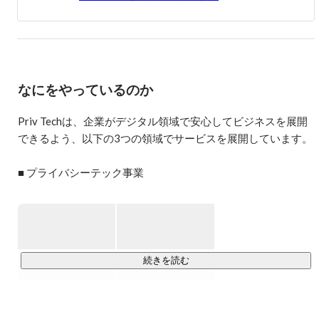
なにをやっているのか
Priv Techは、企業がデジタル領域で安心してビジネスを展開
できるよう、以下の3つの領域でサービスを展開しています。

■ プライバシーテック事業

・同意管理ツール「Trust 360」の開発・提供

https://privtech.co.jp/service/trust360/
・プライバシーコンサルティング（Cookie規制、改正個人情
報保護法、GDPR対応等）の提供

https://privtech.co.jp/service/privacy-consulting/
続きを読む
プライバシーテック事業では、ユーザーの同意取得・管理を
適切に行うための同意管理ツール「Trust 360」を開発・提供