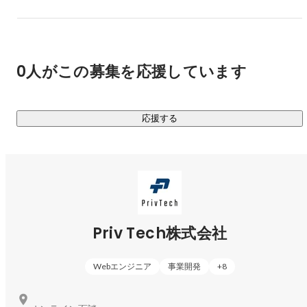
しています。Trust 360は、クッキーバナーの表示制御やユー
ザーの同意ステータスの記録などを通じて、企業のプライバ
シー対応を技術的に支援します。

0人がこの募集を応援しています
さらに、ツールの導入にとどまらず、法務・マーケティン
グ・ITの各部門が連携しながら最適な運用体制を構築できる
よう、コンサルティング支援も行っています。国内法はもち
応援する
ろん、欧州のGDPRや米国のCCPAなど、各国のプライバシー
法規制への実務的な対応も可能にしています。

■ サイバーセキュリティ事業　
https://security.privtech.co.jp/
・バグバウンティプラットフォーム（HackerOne、Bugcrowd
など）の導入・運用支援

・ペネトレーションテスト、脆弱性診断、LLMアプリケーシ
Priv Tech株式会社
ョン診断など、先進的なセキュリティテストの提供

Webエンジニア
事業開発
+
8
サイバーセキュリティ事業では、企業の情報資産を外部脅威
から守るため、脆弱性診断やバグバウンティプログラムの運
用支援を提供しています。特にバグバウンティでは、外部の