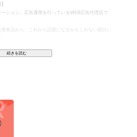
】

ーション、広告運用を行っているWEB広告代理店で
健康食品から、これから話題になるかもしれない面白い
。

続きを読む
価値を創造していく」

いながら、エンドユーザーに商品の価値を適切に伝えて
hooなどのディスプレイ広告を中心に、SNS広告やアプリ
す。

り返り等、少数精鋭のマーケティングのプロフェッショ
ながら、より良いパフォーマンスを得られるように改善
ramなどのSNS運用や自社製品のEC事業を展開するなど積極的