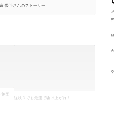
感じたネット通販の魅力
倉 優斗さんのストーリー
ー集団
経験０でも最速で駆け上がれ！