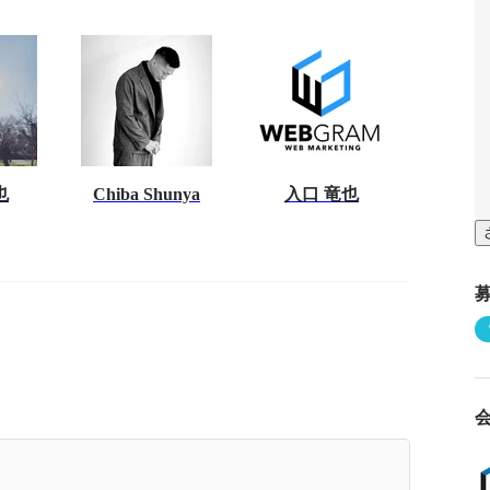
也
Chiba Shunya
入口 竜也
販会社役員～WEBマーケティング会社を起業し