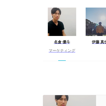
名倉 優斗
伊藤 真
マーケティング
通