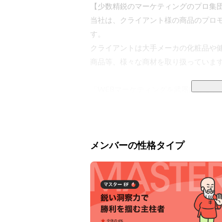
【少数精鋭のマーケティングのプロ集団
当社は、クライアント様の商品のプロモ
す。

クライアントは大手メーカの化粧品や
商品等、様々な商材を取り扱っています
「WEBマーケティングを武器に新しい
主にセールスライティングと広告を使
いきます。

広告出稿媒体としては、GoogleやYa
広告まで幅広く広告運用を展開していま
メンバーの性格タイプ
クリエイティブの制作や広告運用、振
ナルが集まり、数億円の広告費を使い
を続けます。

その他にも、Line OAMやInstag